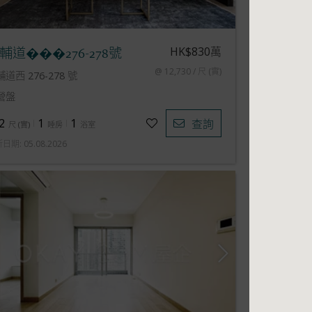
HK$830萬
輔道���276-278號
@ 12,730 / 尺 (實)
道西 276-278 號
營盤
2
1
1
查詢
尺
(
實
)
睡房
浴室
新日期
:
05.08.2026