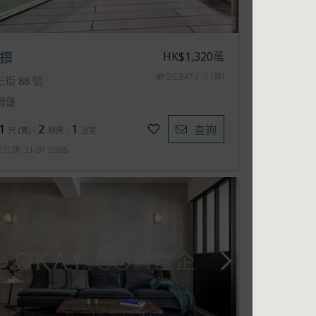
HK$1,320萬
鑽
@ 26,347 / 尺 (實)
三街 88 號
營盤
1
2
1
查詢
尺
(
實
)
睡房
浴室
新日期
:
31.07.2026