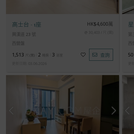
HK$4,600萬
高士台 - 1座
星
@ 30,403 / 尺 (實)
興漢道 23 號
第
西營盤
西
1,513
2
3
50
查詢
尺
(
實
)
睡房
浴室
更新日期
:
03.06.2026
更