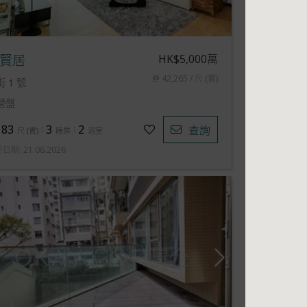
HK$5,000萬
賢居
@ 42,265 / 尺 (實)
 1 號
營盤
183
3
2
查詢
尺
(
實
)
睡房
浴室
新日期
:
21.06.2026