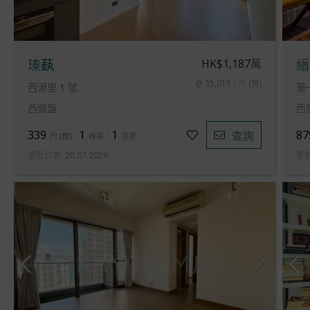
HK$1,187萬
瑧蓺
縉
@ 35,015 / 尺 (實)
西源里 1 號
第
西營盤
西
339
1
1
87
查詢
尺
(
實
)
睡房
浴室
更新日期
:
28.07.2026
更