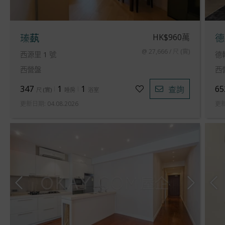
HK$960萬
瑧蓺
德
@ 27,666 / 尺 (實)
西源里 1 號
德輔
西營盤
西
347
1
1
65
查詢
尺
(
實
)
睡房
浴室
更新日期
:
04.08.2026
更