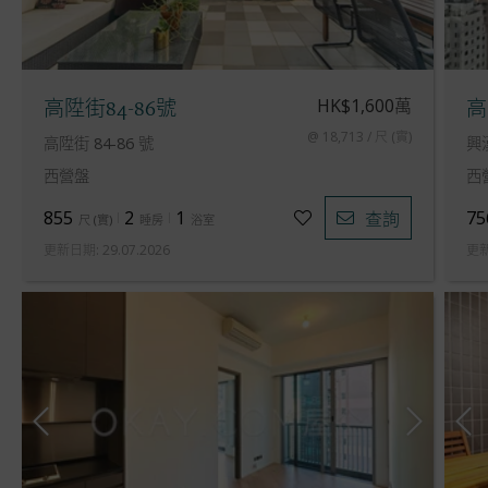
HK$1,600萬
高陞街84-86號
高
@ 18,713 / 尺 (實)
高陞街 84-86 號
興
西營盤
西
855
2
1
75
查詢
尺
(
實
)
睡房
浴室
更新日期
:
29.07.2026
更