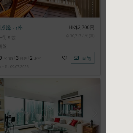
HK$2,700萬
城峰 - 1座
@ 30,717 / 尺 (實)
一街 8 號
營盤
9
3
2
查詢
尺
(
實
)
睡房
浴室
新日期
:
09.07.2026