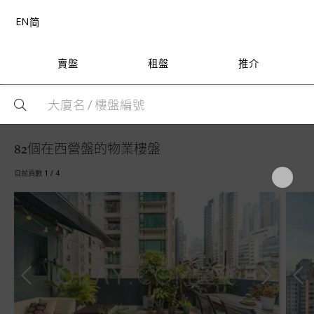
EN
简
賣盤
租盤
推介
82個在西營盤的物業樓盤
目前頁數 1 / 4