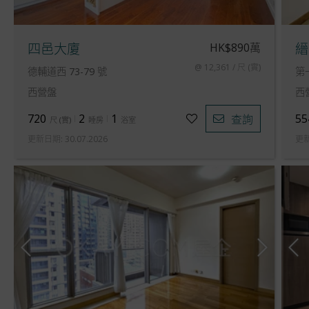
HK$890萬
四邑大廈
縉
@ 12,361 / 尺 (實)
德輔道西 73-79 號
第
西營盤
西
720
2
1
55
查詢
尺
(
實
)
睡房
浴室
更新日期
:
30.07.2026
更