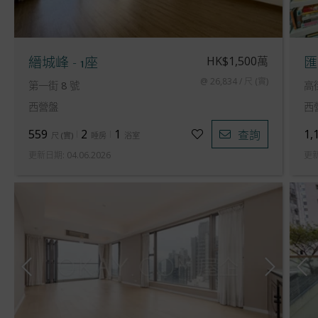
HK$1,500萬
縉城峰 - 1座
匯
@ 26,834 / 尺 (實)
第一街 8 號
高街
西營盤
西
559
2
1
1,
查詢
尺
(
實
)
睡房
浴室
更新日期
:
04.06.2026
更