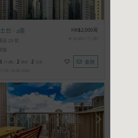
HK$2,000萬
士台 - 2座
@ 26,455 / 尺 (實)
漢道 23 號
營盤
6
2
2
查詢
尺
(
實
)
睡房
浴室
新日期
:
29.05.2026