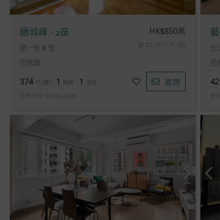
HK$850萬
縉城峰 - 2座
藝
@ 22,727 / 尺 (實)
第一街 8 號
忠
西營盤
西
374
1
1
42
查詢
尺
(
實
)
睡房
浴室
更新日期
:
09.06.2026
更