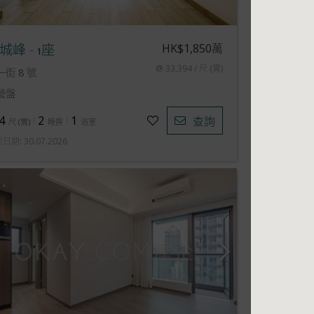
HK$1,850萬
城峰 - 1座
@ 33,394 / 尺 (實)
一街 8 號
營盤
4
2
1
查詢
尺
(
實
)
睡房
浴室
新日期
:
30.07.2026