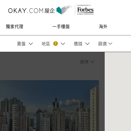
獨家代理
一手樓盤
海外
1
賣盤
地區
價錢
篩選
排序