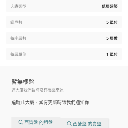
大廈類型
低層建築
總戶數
5
單位
每座層數
5
層數
每層單位
1
單位
暫無樓盤
這大廈我們暫時沒有樓盤來源
追蹤此大廈，當有更新時讓我們通知你
西營盤 的租盤
西營盤 的賣盤