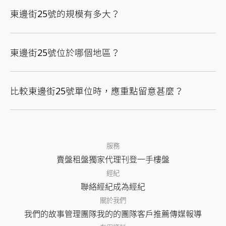
東邊街25號的規模有多大？
東邊街25號位於哪個地區？
比較東邊街25號單位時，應重點留意甚麼？
服務
賣盤
租盤
獨家代理
刊登
一手樓盤
經紀
聯絡經紀
成為經紀
關於我們
我們的故事
管理團隊
我的的團隊
客戶推薦
傳媒報導