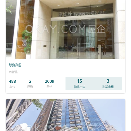
縉城峰
西營盤
15
3
488
2
2009
單位
座數
年份
物業出售
物業出租