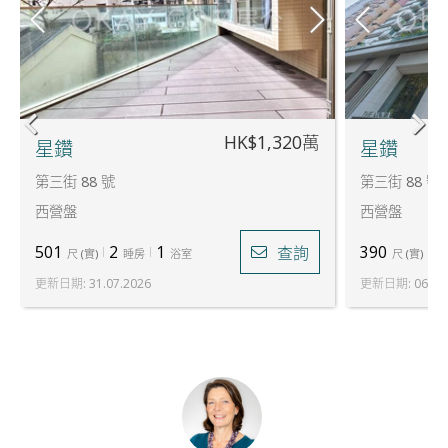
HK$1,320萬
星鑽
星鑽
第三街 88 號
第三街 88 號
西營盤
西營盤
501
2
1
390
1
查詢
尺
(
實
)
睡房
浴室
尺
(
實
)
更新日期
:
31.07.2026
更新日期
:
06.08