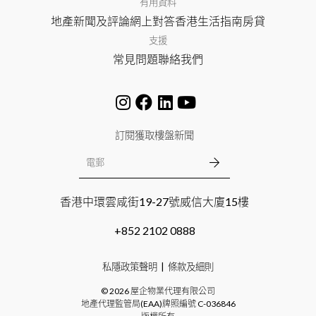
有用資料
地產新聞及評論
網上對答
香港生活指南
房貸
支援
常見問題
聯絡我們
訂閱獲取樓盤新聞
香港中環雲咸街19-27號威信大廈15樓
+852 2102 0888
私隱政策聲明
條款及細則
©
2026
屋企物業代理有限公司
地產代理監管局(EAA)牌照編號
C-036846