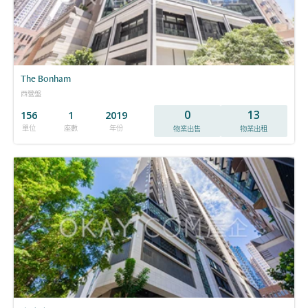
The Bonham
西營盤
0
13
156
1
2019
單位
座數
年份
物業出售
物業出租