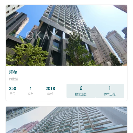
瑧蓺
西營盤
6
1
250
1
2018
單位
座數
年份
物業出售
物業出租