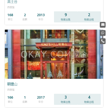
高士台
西營盤
9
2
168
2
2013
單位
座數
年份
物業出售
物業出租
眀徳山
西營盤
3
4
166
1
2017
單位
座數
年份
物業出售
物業出租