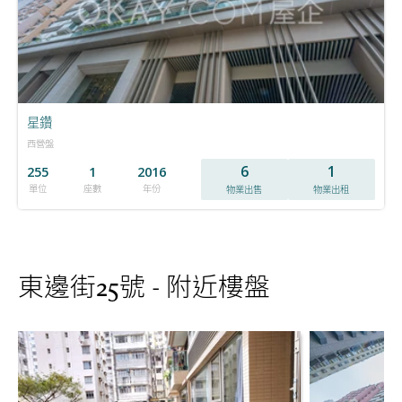
星鑽
西營盤
6
1
255
1
2016
單位
座數
年份
物業出售
物業出租
東邊街25號 - 附近樓盤