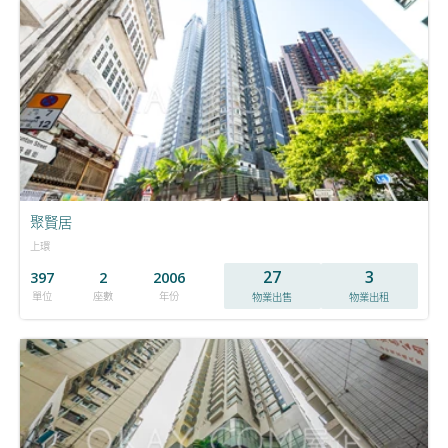
聚賢居
上環
27
3
397
2
2006
單位
座數
年份
物業出售
物業出租