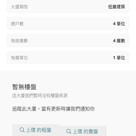
大廈類型
低層建築
總戶數
4
單位
每座層數
4
層數
每層單位
1
單位
暫無樓盤
這大廈我們暫時沒有樓盤來源
追蹤此大廈，當有更新時讓我們通知你
上環 的租盤
上環 的賣盤