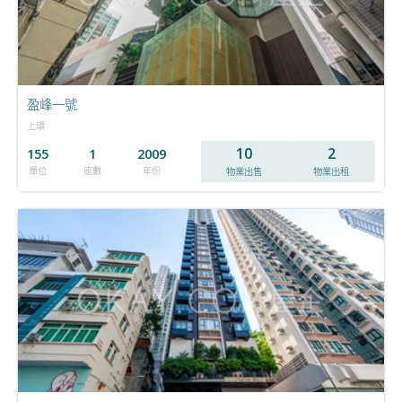
盈峰一號
上環
10
2
155
1
2009
單位
座數
年份
物業出售
物業出租