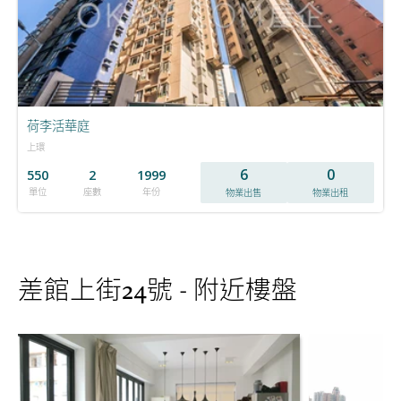
荷李活華庭
上環
6
0
550
2
1999
單位
座數
年份
物業出售
物業出租
差館上街24號 - 附近樓盤