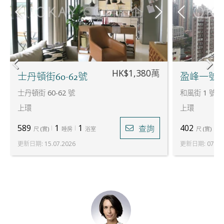
HK$1,380萬
士丹頓街60-62號
盈峰一號
士丹頓街 60-62 號
和風街 1 號
上環
上環
589
1
1
402
1
查詢
尺
(
實
)
睡房
浴室
尺
(
實
)
更新日期
:
15.07.2026
更新日期
:
07.07