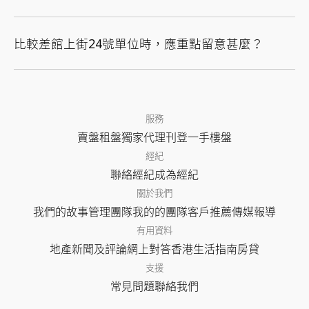
比較差館上街24號單位時，應重點留意甚麼？
服務
賣盤
租盤
獨家代理
刊登
一手樓盤
經紀
聯絡經紀
成為經紀
關於我們
我們的故事
管理團隊
我的的團隊
客戶推薦
傳媒報導
有用資料
地產新聞及評論
網上對答
香港生活指南
房貸
支援
常見問題
聯絡我們