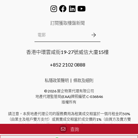
訂閱獲取樓盤新聞
香港中環雲咸街19-27號威信大廈15樓
+852 2102 0888
私隱政策聲明
條款及細則
©
2026
屋企物業代理有限公司
地產代理監管局(EAA)牌照編號
C-036846
版權所有
請注意，本房地產代理公司的服務費用為租賃成交相當於一個月租金的50%
（由業主及租戶雙方支付）或買賣成交相當於成交價的1%（由買方及賣方雙
方支付）。對於新發展項目的購買，本公司不向買方收取費用。
查詢