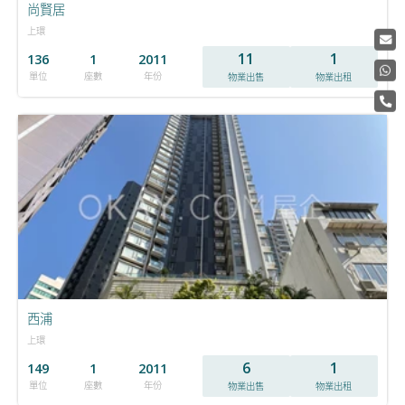
尚賢居
上環
11
1
136
1
2011
單位
座數
年份
物業出售
物業出租
西浦
上環
6
1
149
1
2011
單位
座數
年份
物業出售
物業出租