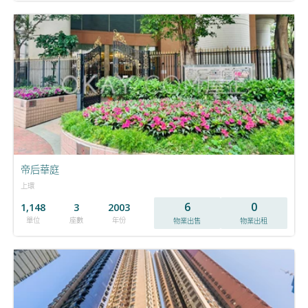
帝后華庭
上環
6
0
1,148
3
2003
單位
座數
年份
物業出售
物業出租