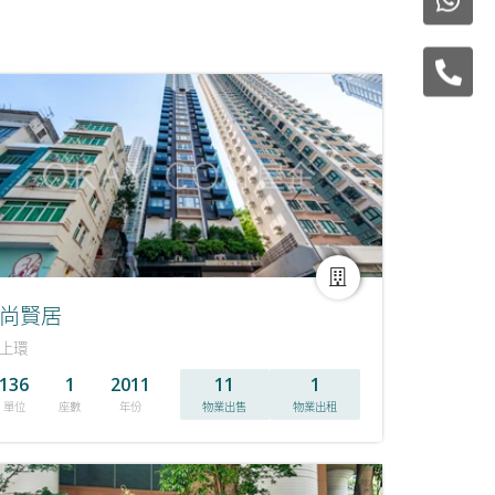
尚賢居
上環
136
1
2011
11
1
單位
座數
年份
物業出售
物業出租