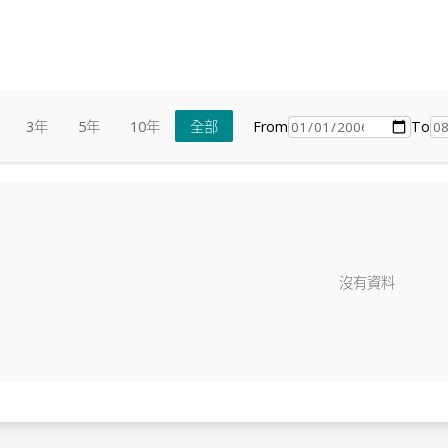
From
To
3年
5年
10年
全部
沒有資料