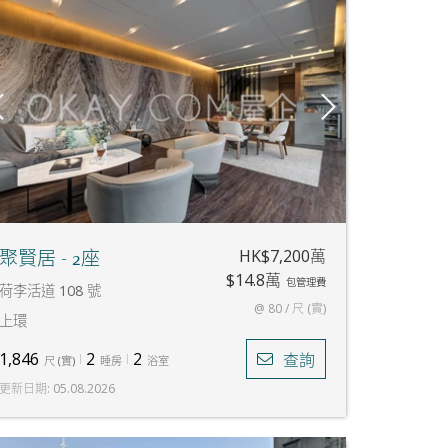
HK$7,200萬
聚賢居 - 2座
$14.8萬
包管理費
荷李活道 108 號
@ 80 / 尺 (實)
上環
1,846
2
2
查詢
尺
(
實
)
睡房
浴室
更新日期
:
05.08.2026