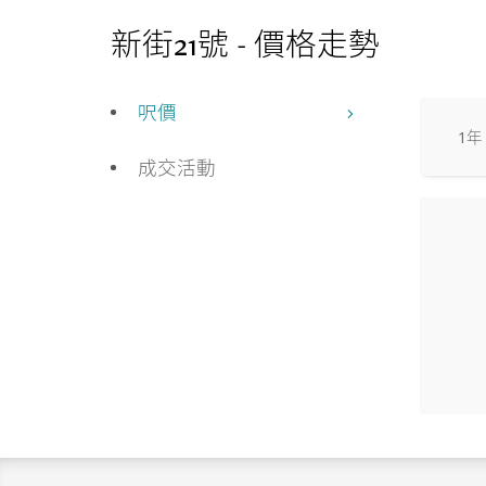
新街21號 - 價格走勢
呎價
1年
成交活動