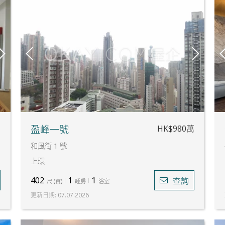
萬
HK$980萬
盈峰一號
和風街 1 號
上環
402
1
1
查詢
尺
(
實
)
睡房
浴室
更新日期
:
07.07.2026