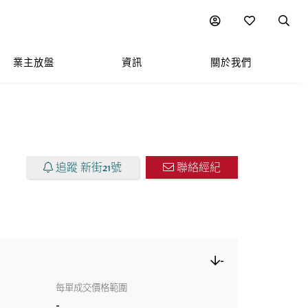
圖表
附近熱門項目
業主放盤
資訊
關於我們
追蹤 新街21號
聯絡經紀
-
每單成交價格範圍
-