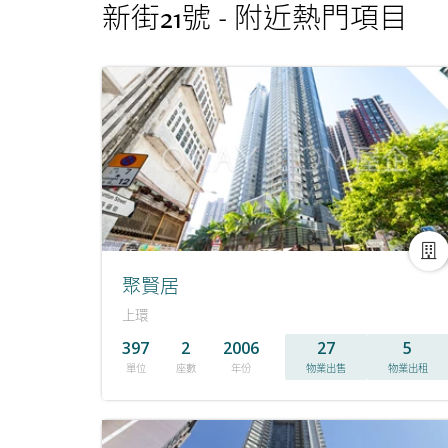
新街21號 - 附近熱門項目
聚賢居
上環
397
2
2006
27
5
單位
座數
年份
物業出售
物業出租