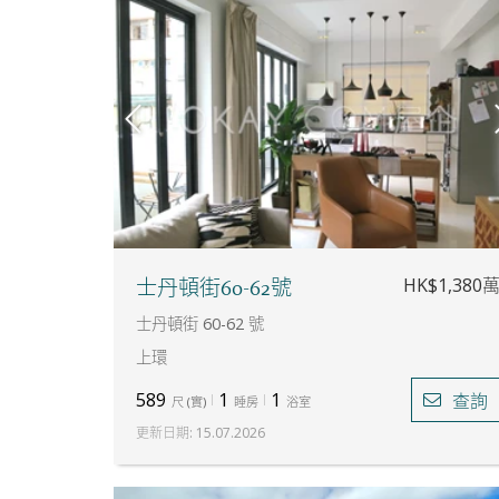
HK$1,380
士丹頓街60-62號
士丹頓街 60-62 號
上環
589
1
1
查詢
尺
(
實
)
睡房
浴室
更新日期
:
15.07.2026