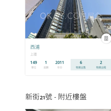
西浦
上環
149
1
2011
6
2
單位
座數
年份
物業出售
物業出租
新街21號 - 附近樓盤