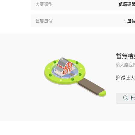
大廈類型
低層建
每層單位
1
單
暫無樓
這大廈我
追蹤此大
上