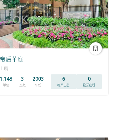
帝后華庭
上環
1,148
3
2003
6
0
單位
座數
年份
物業出售
物業出租