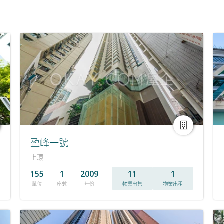
盈峰一號
上環
155
1
2009
11
1
單位
座數
年份
物業出售
物業出租