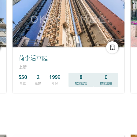
荷李活華庭
上環
550
2
1999
8
0
單位
座數
年份
物業出售
物業出租