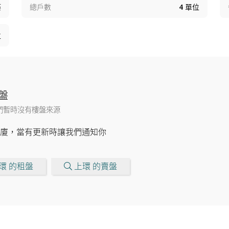
築
總戶數
4
單位
位
盤
們暫時沒有樓盤來源
廈，當有更新時讓我們通知你
環 的租盤
上環 的賣盤