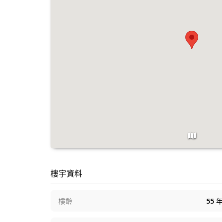
樓宇資料
樓齡
55