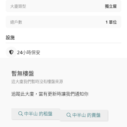
大廈類型
獨立屋
總戶數
1
單位
設施
24小時保安
暫無樓盤
這大廈我們暫時沒有樓盤來源
追蹤此大廈，當有更新時讓我們通知你
中半山 的租盤
中半山 的賣盤