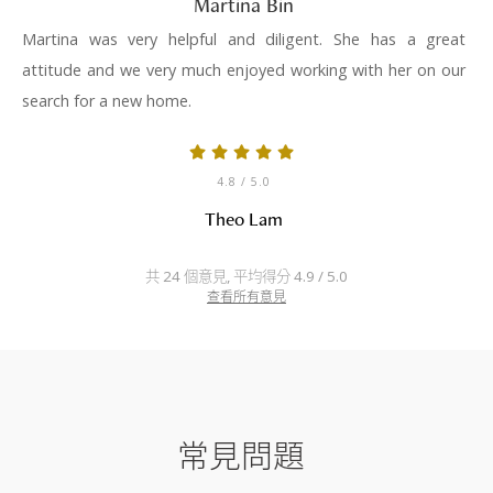
Martina Bin
Martina was very helpful and diligent. She has a great
attitude and we very much enjoyed working with her on our
search for a new home.
4.8
/ 5.0
Theo Lam
共 24 個意見, 平均得分 4.9 / 5.0
查看所有意見
常見問題