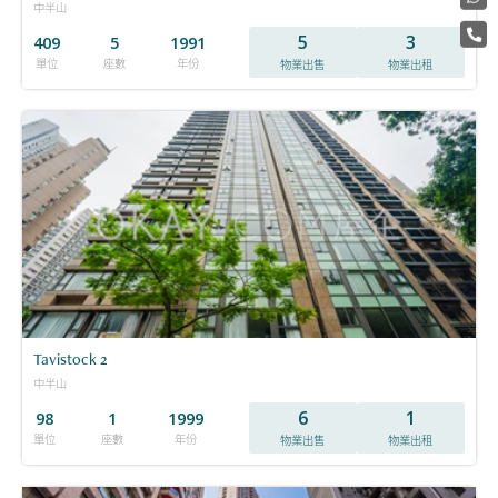
中半山
5
3
409
5
1991
單位
座數
年份
物業出售
物業出租
Tavistock 2
中半山
6
1
98
1
1999
單位
座數
年份
物業出售
物業出租