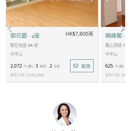
HK$7,800萬
御花園 - 2座
曉峰閣 - 3
堅尼地道 9A 號
舊山頂道 18 
中半山
中半山
2,072
3
2
625
2
查詢
尺
(
實
)
睡房
浴室
尺
(
實
)
更新日期
:
23.06.2026
更新日期
:
30.06