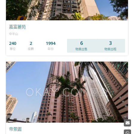
嘉富麗苑
中半山
6
3
240
2
1994
單位
座數
年份
物業出售
物業出租
帝景園