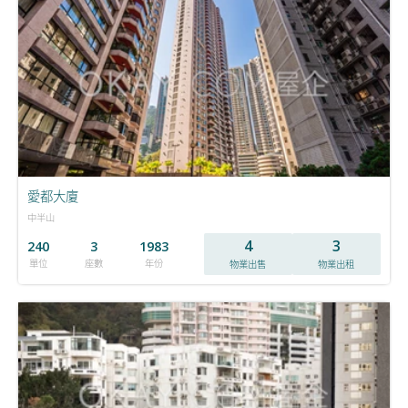
愛都大廈
中半山
4
3
240
3
1983
單位
座數
年份
物業出售
物業出租