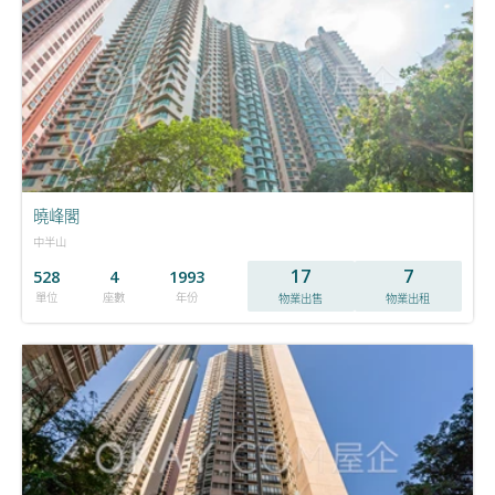
曉峰閣
中半山
17
7
528
4
1993
單位
座數
年份
物業出售
物業出租