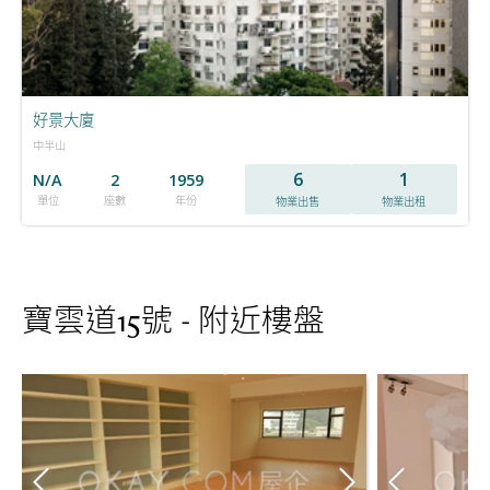
好景大廈
中半山
6
1
N/A
2
1959
單位
座數
年份
物業出售
物業出租
寶雲道15號 - 附近樓盤