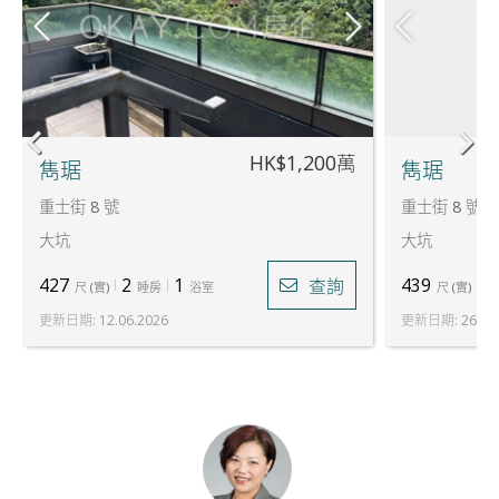
HK$1,200萬
雋琚
雋琚
重士街 8 號
重士街 8 號
大坑
大坑
427
2
1
439
2
查詢
尺
(
實
)
睡房
浴室
尺
(
實
)
更新日期
:
12.06.2026
更新日期
:
26.06