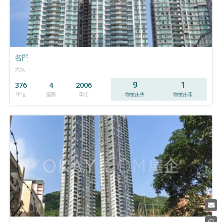
名門
大坑
9
1
376
4
2006
單位
座數
年份
物業出售
物業出租