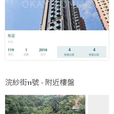
雋琚
大坑
4
4
119
1
2016
單位
座數
年份
物業出售
物業出租
浣紗街11號 - 附近樓盤