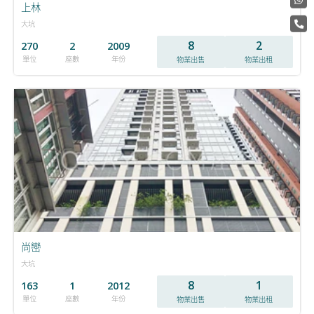
上林
大坑
8
2
270
2
2009
單位
座數
年份
物業出售
物業出租
尚巒
大坑
8
1
163
1
2012
單位
座數
年份
物業出售
物業出租