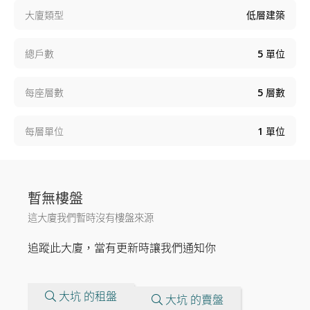
大廈類型
低層建築
總戶數
5
單位
每座層數
5
層數
每層單位
1
單位
暫無樓盤
這大廈我們暫時沒有樓盤來源
追蹤此大廈，當有更新時讓我們通知你
大坑 的租盤
大坑 的賣盤