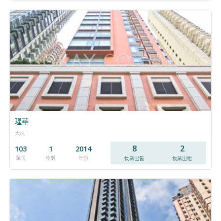
瑆華
大坑
8
2
103
1
2014
單位
座數
年份
物業出售
物業出租