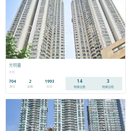
光明臺
大坑
14
3
704
2
1993
單位
座數
年份
物業出售
物業出租