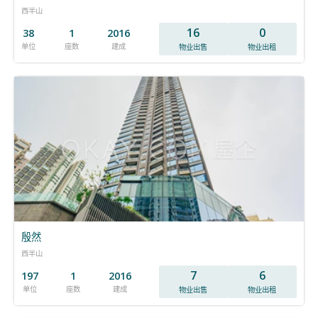
西半山
16
0
38
1
2016
单位
座数
建成
物业出售
物业出租
殷然
西半山
7
6
197
1
2016
单位
座数
建成
物业出售
物业出租