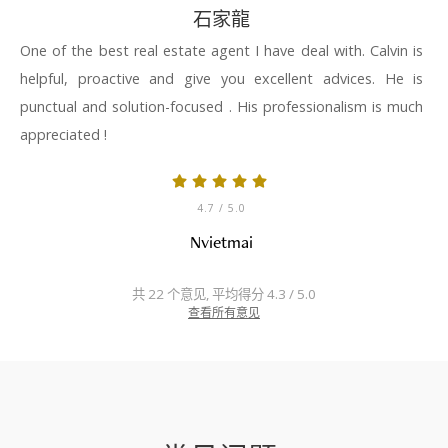
石家龍
One of the best real estate agent I have deal with. Calvin is
helpful, proactive and give you excellent advices. He is
punctual and solution-focused . His professionalism is much
appreciated !
4.7
/ 5.0
Nvietmai
共 22 个意见, 平均得分 4.3 / 5.0
查看所有意见