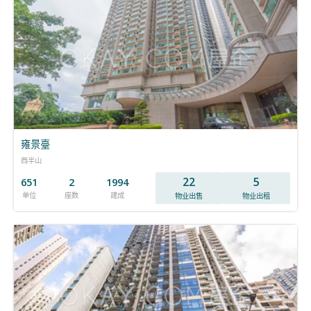
雍景臺
西半山
22
5
651
2
1994
单位
座数
建成
物业出售
物业出租