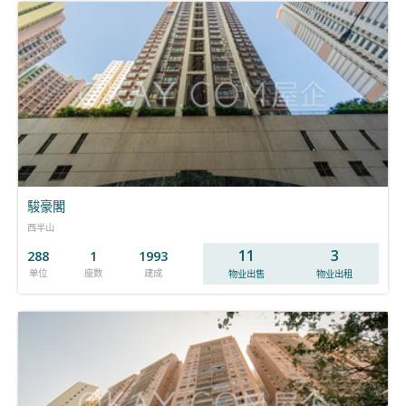
駿豪閣
西半山
11
3
288
1
1993
单位
座数
建成
物业出售
物业出租