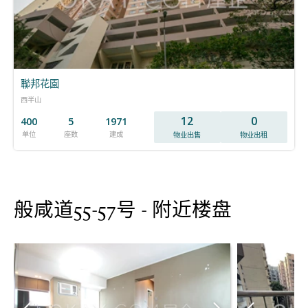
聯邦花園
西半山
12
0
400
5
1971
单位
座数
建成
物业出售
物业出租
般咸道55-57号 - 附近楼盘