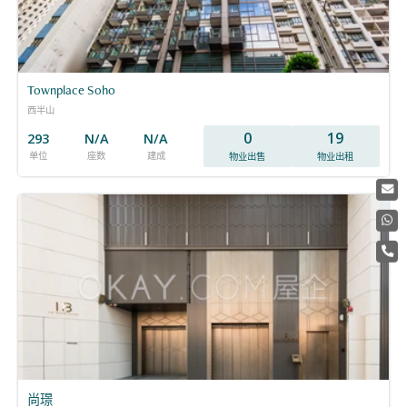
Townplace Soho
西半山
0
19
293
N/A
N/A
单位
座数
建成
物业出售
物业出租
尚璟