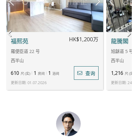
HK$1,200万
福熙苑
龍騰閣
羅便臣道 22 号
旭龢道 5 号
西半山
西半山
610
1
1
1,216
查询
尺
(
实
)
房间
浴间
尺
(
实
)
更新日期
:
01.07.2026
更新日期
:
24.07