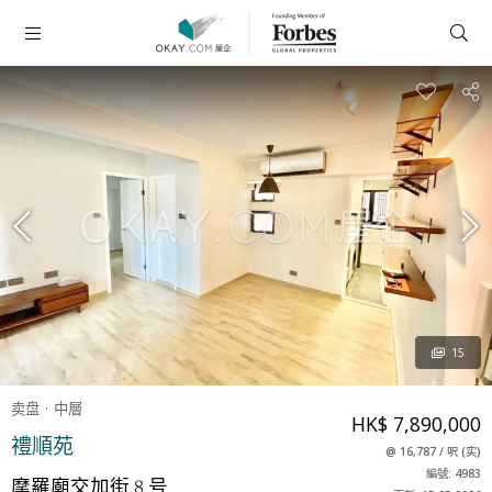
15
卖盘
中層
HK$ 7,890,000
禮順苑
@
16,787
/
呎
(
实
)
編號: 4983
摩羅廟交加街 8 号