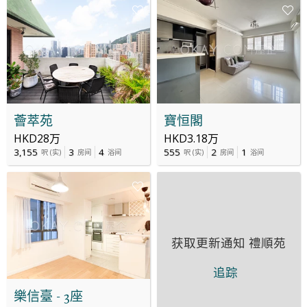
薈萃苑
寶恒閣
HKD28万
HKD3.18万
3,155
3
4
555
2
1
呎
(
实
)
房间
浴间
呎
(
实
)
房间
浴间
获取更新通知
禮順苑
追踪
樂信臺 - 3座