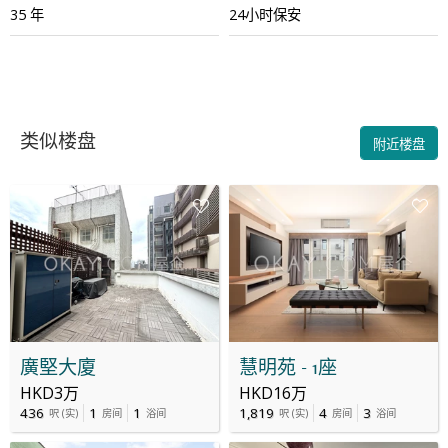
35 年
24小时保安
类似楼盘
附近楼盘
廣堅大廈
慧明苑 - 1座
HKD3万
HKD16万
436
1
1
1,819
4
3
呎
(
实
)
房间
浴间
呎
(
实
)
房间
浴间