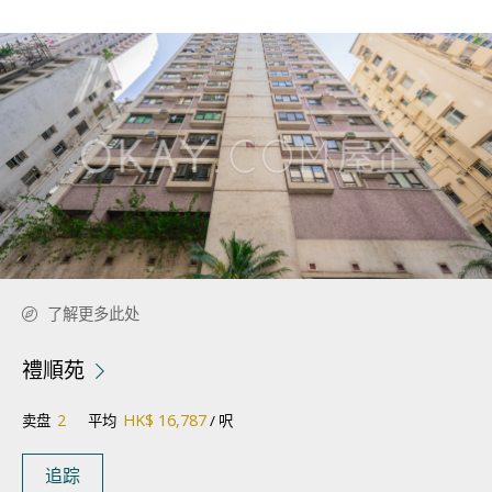
了解更多此处
禮順苑
2
HK$ 16,787
卖盘
平均
/ 呎
追踪