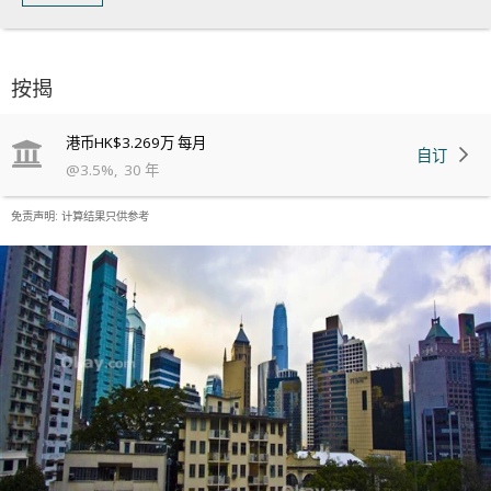
按揭
港币
HK$3.269万
每月
自订
@
3.5
%
,
30
年
免责声明: 计算结果只供参考