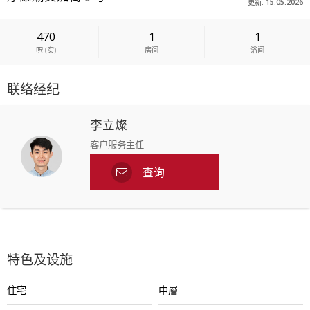
更新: 15.05.2026
470
1
1
呎
(
实
)
房间
浴间
联络经纪
李立燦
客户服务主任
查询
特色及设施
住宅
中層