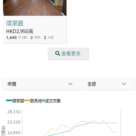
環翠園
HKD2,950萬
1,449
2
2
呎
(
實
)
睡房
浴室
查看更多
呎價
全部
環翠園
跑馬地
成交宗數
28,150
22,520
16,890