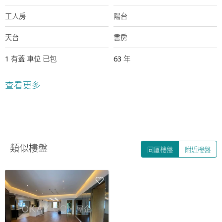
工人房
陽台
天台
書房
1
有蓋
車位
已包
63 年
24小時保安
查看更多
類似樓盤
同厦樓盤
附近樓盤