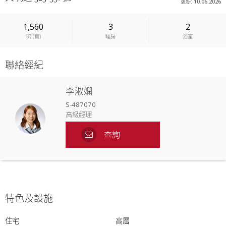
更新: 10.06.2026
1,560
3
2
呎
(
實
)
睡房
浴室
聯絡經紀
李淑嫻
S-487070
高級經理
查詢
特色及設施
住宅
高層