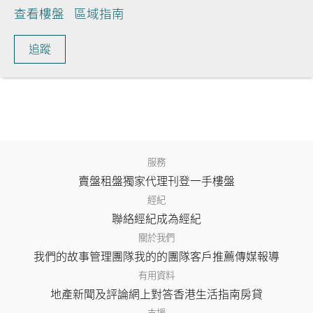
查看樓盤
區域指南
追蹤
服務
賣盤
租盤
獨家代理
刊登
一手樓盤
經紀
聯絡經紀
成為經紀
關於我們
我們的故事
管理團隊
我的的團隊
客戶推薦
傳媒報導
有用資料
地產新聞及評論
網上對答
香港生活指南
房貸