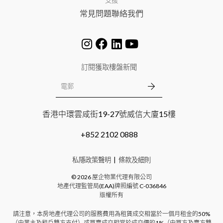
支援
常見問題
聯絡我們
訂閱獲取樓盤新聞
香港中環雲咸街19-27號威信大廈15樓
+852 2102 0888
私隱政策聲明
條款及細則
©
2026
屋企物業代理有限公司
地產代理監管局(EAA)牌照編號
C-036846
版權所有
請注意，本房地產代理公司的服務費用為租賃成交相當於一個月租金的50%
（由業主及租戶雙方支付）或買賣成交相當於成交價的1%（由買方及賣方雙