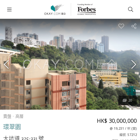
20
賣盤
高層
HK$ 30,000,000
環翠園
@
19,231
/
呎
(
實
)
編號: 57212
大坑道 325-331 號