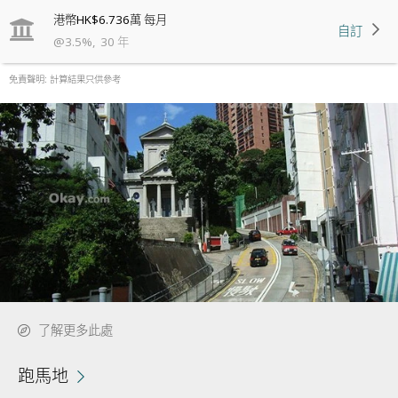
港幣
HK$6.736萬
每月
自訂
@
3.5
%
,
30
年
免責聲明: 計算結果只供參考
了解更多此處
跑馬地