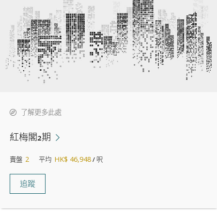
了解更多此處
紅梅閣2期
2
HK$ 46,948
賣盤
平均
/ 呎
追蹤