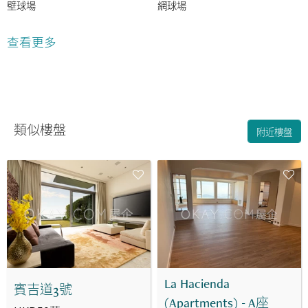
壁球場
網球場
遊樂場
室外游泳池
查看更多
24小時保安
類似樓盤
附近樓盤
La Hacienda
賓吉道3號
(Apartments) - A座