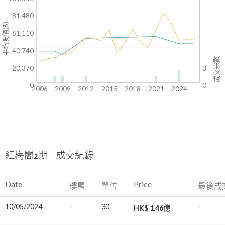
81,480
平均呎價($)
61,110
40,740
成交宗數
20,370
3
0
0
2006
2009
2012
2015
2018
2021
2024
紅梅閣2期 - 成交紀錄
Date
Price
樓層
單位
最後成
10/05/2024
-
30
-
HK$ 1.46億