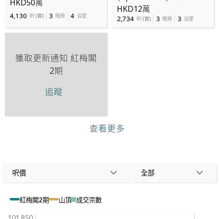
HKD50萬
HKD12萬
4,130
3
4
呎
(
實
)
睡房
浴室
2,734
3
3
呎
(
實
)
睡房
浴室
獲取更新通知
紅梅閣
2期
追蹤
查看更多
呎價
全部
紅梅閣2期
山頂
成交宗數
101,850