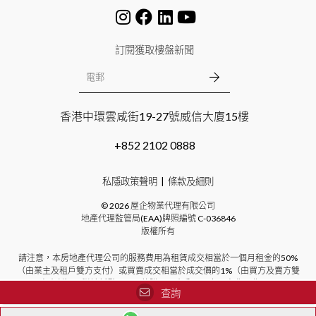
訂閱獲取樓盤新聞
香港中環雲咸街19-27號威信大廈15樓
+852 2102 0888
私隱政策聲明
條款及細則
©
2026
屋企物業代理有限公司
地產代理監管局(EAA)牌照編號
C-036846
版權所有
請注意，本房地產代理公司的服務費用為租賃成交相當於一個月租金的50%
（由業主及租戶雙方支付）或買賣成交相當於成交價的1%（由買方及賣方雙
方支付）。對於新發展項目的購買，本公司不向買方收取費用。
查詢