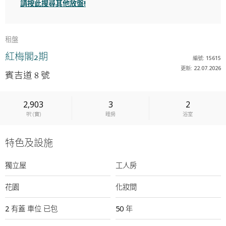
請按此搜尋其他放盤!
租盤
紅梅閣2期
編號: 15615
更新: 22.07.2026
賓吉道 8 號
2,903
3
2
呎
(
實
)
睡房
浴室
特色及設施
獨立屋
工人房
花園
化妝間
2
有蓋
車位
已包
50 年