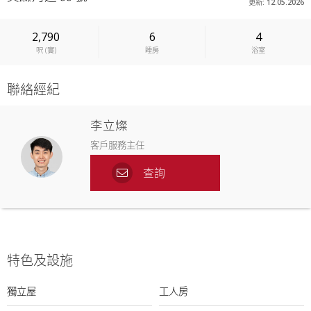
更新: 12.05.2026
2,790
6
4
呎
(
實
)
睡房
浴室
聯絡經紀
李立燦
客戶服務主任
查詢
特色及設施
獨立屋
工人房