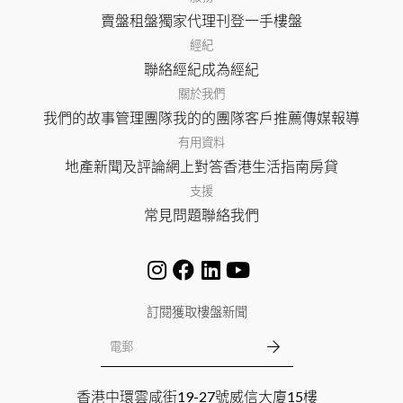
賣盤
租盤
獨家代理
刊登
一手樓盤
經紀
聯絡經紀
成為經紀
關於我們
我們的故事
管理團隊
我的的團隊
客戶推薦
傳媒報導
有用資料
地產新聞及評論
網上對答
香港生活指南
房貸
支援
常見問題
聯絡我們
訂閱獲取樓盤新聞
香港中環雲咸街19-27號威信大廈15樓