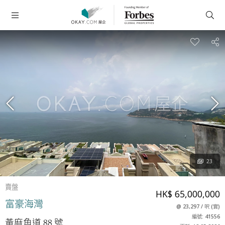
23
賣盤
HK$ 65,000,000
富豪海灣
@
23,297
/
呎
(
實
)
編號: 41556
黃麻角道 88 號