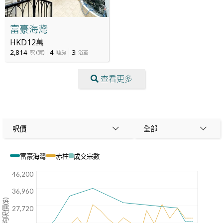
富豪海灣
HKD12萬
2,814
4
3
呎
(
實
)
睡房
浴室
查看更多
呎價
全部
富豪海灣
赤柱
成交宗數
46,200
36,960
平均呎價($)
27,720