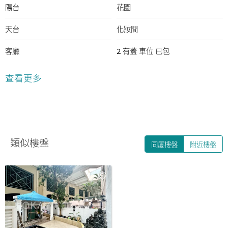
陽台
花園
天台
化妝間
客廳
2
有蓋
車位
已包
23 年
俱樂部
查看更多
健身室
室外游泳池
多功能房間
穿梭巴士
24小時保安
類似樓盤
同厦樓盤
附近樓盤