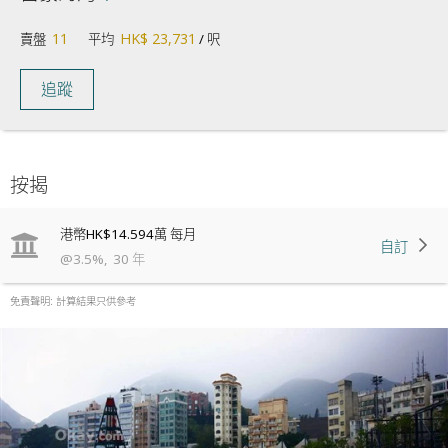
11
HK$ 23,731
賣盤
平均
/ 呎
追蹤
按揭
港幣
HK$14.594萬
每月
自訂
@
3.5
%
,
30
年
免責聲明: 計算結果只供參考