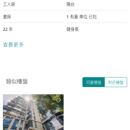
工人房
陽台
書房
1
有蓋
車位
已包
22 年
健身室
室外游泳池
24小時保安
查看更多
類似樓盤
同厦樓盤
附近樓盤