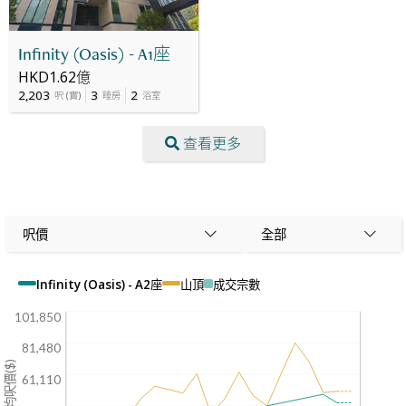
Infinity (Oasis) - A1座
HKD1.62億
2,203
3
2
呎
(
實
)
睡房
浴室
查看更多
呎價
全部
Infinity (Oasis) - A2座
山頂
成交宗數
101,850
81,480
平均呎價($)
61,110