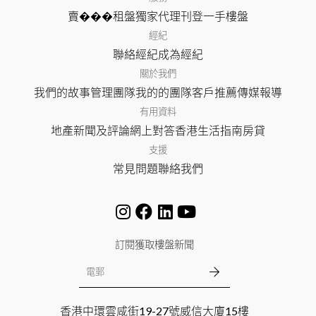
賣���
租盤
獨家代理
刊登
一手樓盤
經紀
聯絡經紀
成為經紀
關於我們
我們的故事
管理團隊
我的的團隊
客戶推薦
傳媒報導
有用資料
地產新聞及評論
網上對答
香港生活指南
房貸
支援
常見問題
聯絡我們
訂閱獲取樓盤新聞
香港中環雲咸街19-27號威信大廈15樓