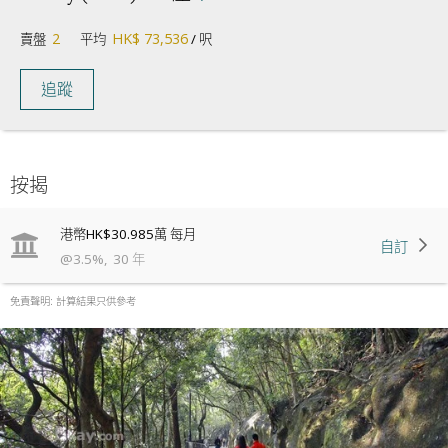
2
HK$ 73,536
賣盤
平均
/ 呎
追蹤
按揭
港幣
HK$30.985萬
每月
自訂
@
3.5
%
,
30
年
免責聲明: 計算結果只供參考