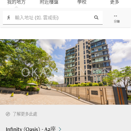
我的地方
附近樓盤
學校
更多
--
分鐘
了解更多此處
Infinity (Oasis) - A2座