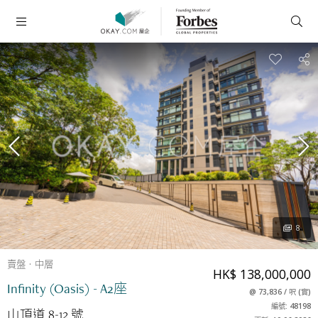
8
賣盤
中層
HK$ 138,000,000
Infinity (Oasis) - A2座
@
73,836
/
呎
(
實
)
編號: 48198
山頂道 8-12 號