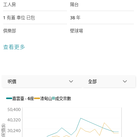
工人房
陽台
1
有蓋
車位
已包
38 年
俱樂部
壁球場
網球場
健身室
查看更多
遊樂場
室外游泳池
桌球室
24小時保安
呎價
全部
嘉雲臺 - 6座
渣甸山
成交宗數
50,400
40,320
平均呎價($)
30,240