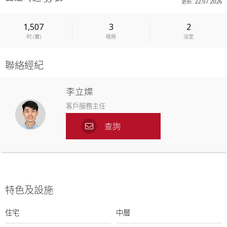
更新: 22.07.2026
1,507
3
2
呎
(
實
)
睡房
浴室
聯絡經紀
李立燦
客戶服務主任
查詢
特色及設施
住宅
中層