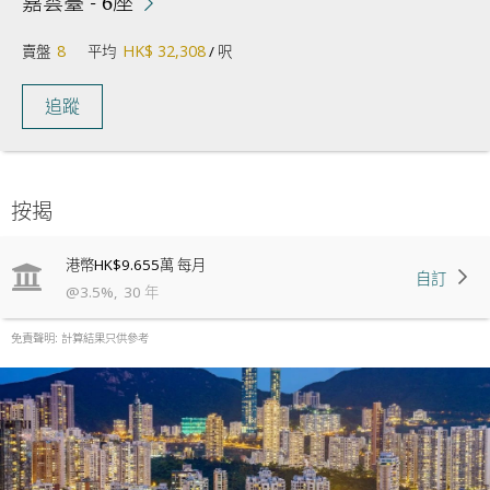
嘉雲臺 - 6座
8
HK$ 32,308
賣盤
平均
/ 呎
追蹤
按揭
港幣
HK$9.655萬
每月
自訂
@
3.5
%
,
30
年
免責聲明: 計算結果只供參考