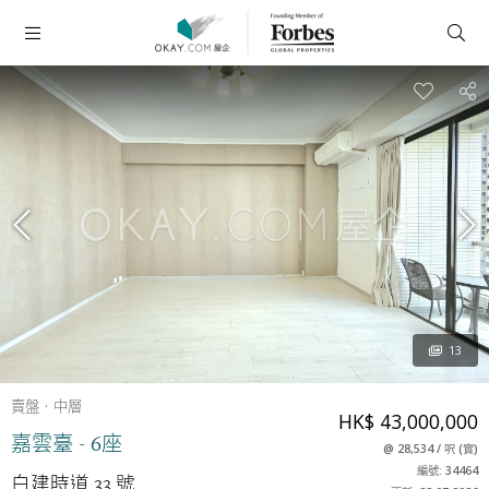
13
賣盤
中層
HK$ 43,000,000
嘉雲臺 - 6座
@
28,534
/
呎
(
實
)
編號: 34464
白建時道 33 號