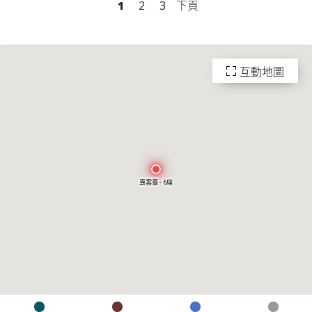
1
2
3
下頁
互動地圖
嘉雲臺 - 6座