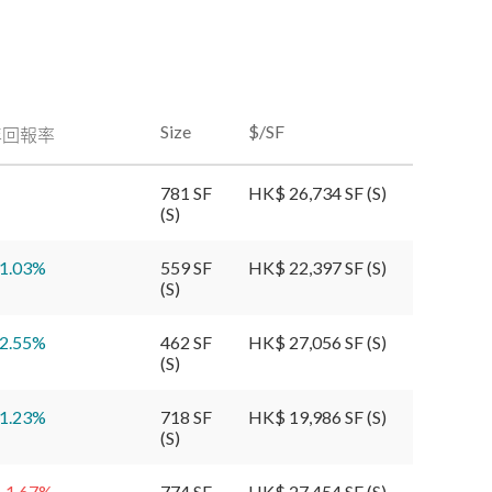
Size
$/SF
年回報率
781 SF
HK$ 26,734 SF (S)
(S)
1.03
%
559 SF
HK$ 22,397 SF (S)
(S)
2.55
%
462 SF
HK$ 27,056 SF (S)
(S)
1.23
%
718 SF
HK$ 19,986 SF (S)
(S)
-1.67
%
774 SF
HK$ 27,454 SF (S)