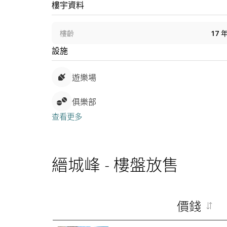
樓宇資料
樓齡
17
設施
遊樂場
俱樂部
查看更多
縉城峰
-
樓盤放售
價錢