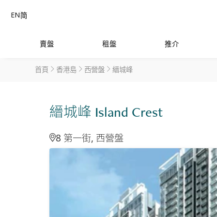
EN
简
賣盤
租盤
推介
首頁
香港島
西營盤
縉城峰
縉城峰 Island Crest
8 第一街, 西營盤