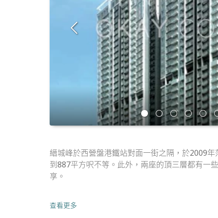
縉城峰於西營盤港鐵站對面一街之隔，於2009年
到887平方呎不等。此外，兩座的頂三層都有一
享。
查看更多