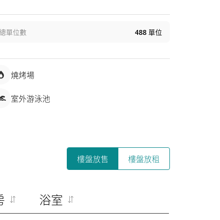
總單位數
488
單位
燒烤場
室外游泳池
樓盤放售
樓盤放租
房
浴室