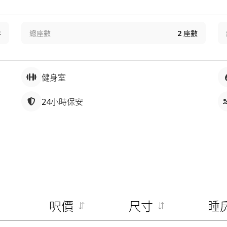
年
總座數
2
座數
健身室
24小時保安
呎價
尺寸
睡