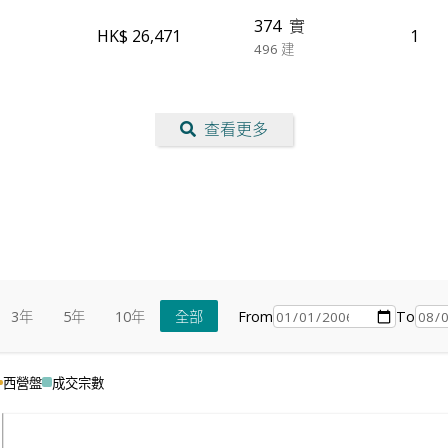
374
實
HK$ 26,471
1
496
建
查看更多
From
To
3年
5年
10年
全部
西營盤
成交宗數