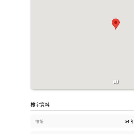
樓宇資料
樓齡
54