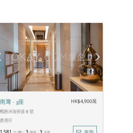
HK$4,900萬
南灣 - 3座
鴨脷洲海旁道 8 號
香港仔
1,581
3
3
查詢
尺
(
實
)
睡房
浴室