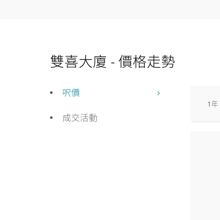
雙喜大廈 - 價格走勢
呎價
1年
成交活動