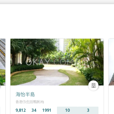
海怡半島
香港仔(包括鴨脷洲)
9,812
34
1991
10
3