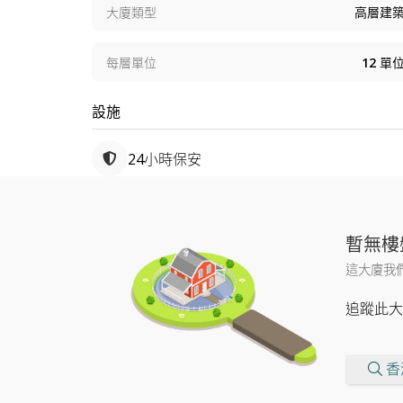
大廈類型
高層建
每層單位
12
單
設施
24小時保安
暫無樓
這大廈我
追蹤此大
香