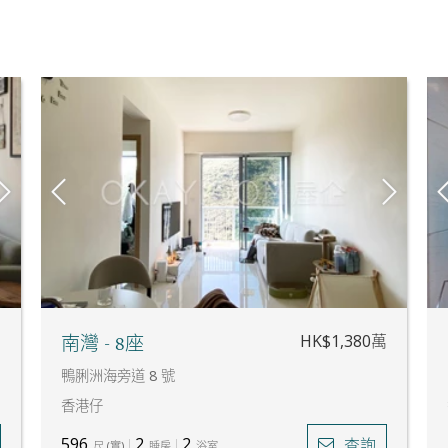
萬
HK$1,380萬
南灣 - 8座
鴨脷洲海旁道 8 號
香港仔
596
2
2
查詢
尺
(
實
)
睡房
浴室