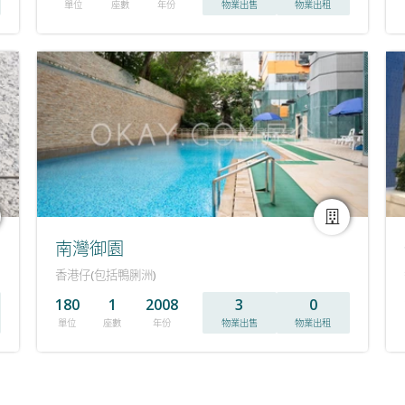
單位
座數
年份
物業出售
物業出租
南灣御園
香港仔(包括鴨脷洲)
180
1
2008
3
0
單位
座數
年份
物業出售
物業出租