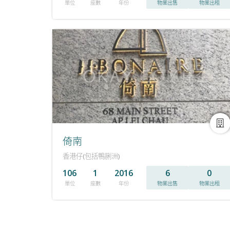
單位
座數
年份
物業出售
物業出租
倚南
香港仔(包括鴨脷洲)
106
1
2016
6
0
單位
座數
年份
物業出售
物業出租