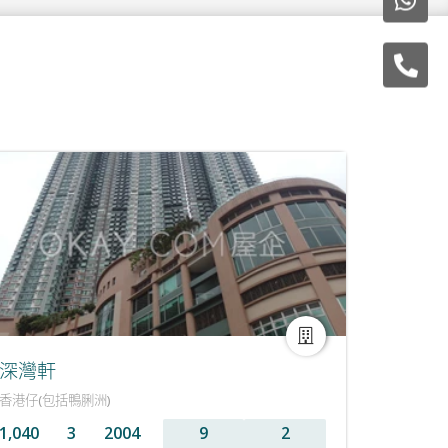
深灣軒
香港仔(包括鴨脷洲)
1,040
3
2004
9
2