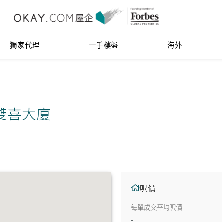
獨家代理
一手樓盤
海外
on 雙喜大廈
呎價
每單成交平均呎價
-