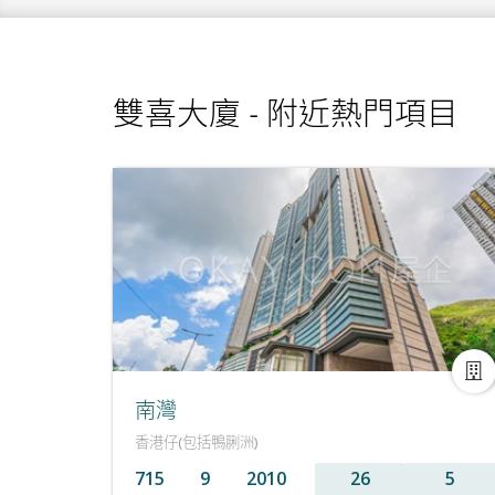
雙喜大廈 - 附近熱門項目
南灣
香港仔(包括鴨脷洲)
715
9
2010
26
5