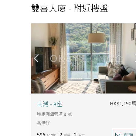
雙喜大廈 - 附近樓盤
HK$1,190
南灣 - 8座
鴨脷洲海旁道 8 號
香港仔
596
2
2
查詢
尺
(
實
)
睡房
浴室