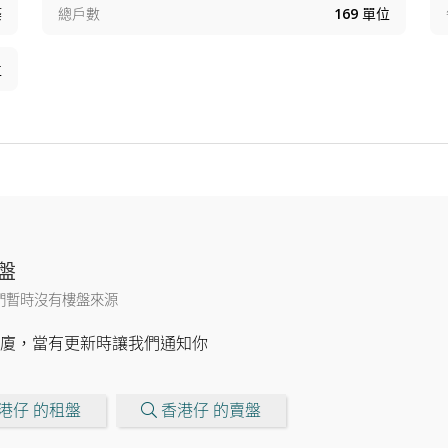
築
總戶數
169
單位
位
盤
們暫時沒有樓盤來源
廈，當有更新時讓我們通知你
港仔 的租盤
香港仔 的賣盤