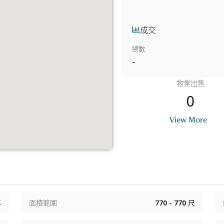
成交
總數
-
物業出售
0
View More
年
面積範圍
770 - 770
尺