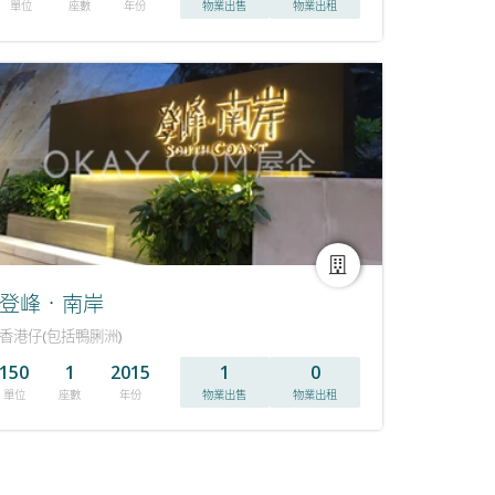
單位
座數
年份
物業出售
物業出租
登峰‧南岸
香港仔(包括鴨脷洲)
150
1
2015
1
0
單位
座數
年份
物業出售
物業出租