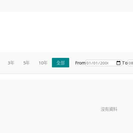
From
To
3年
5年
10年
全部
沒有資料