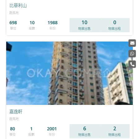
比華利山
跑馬地
10
0
698
10
1988
單位
座數
年份
物業出售
物業出租
嘉逸軒
跑馬地
6
2
80
1
2001
單位
座數
年份
物業出售
物業出租