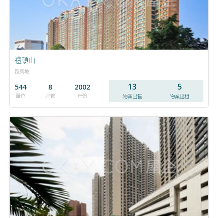
禮頓山
跑馬地
13
5
544
8
2002
單位
座數
年份
物業出售
物業出租