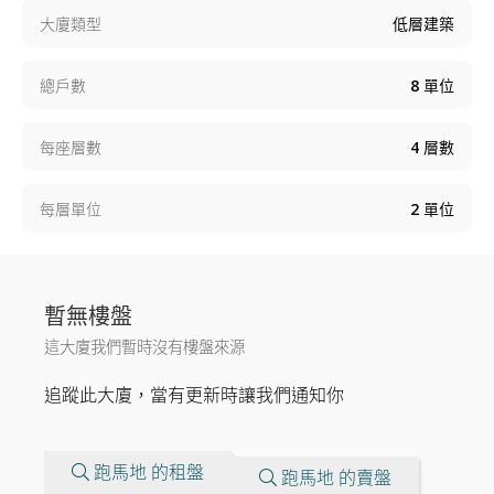
大廈類型
低層建築
總戶數
8
單位
每座層數
4
層數
每層單位
2
單位
暫無樓盤
這大廈我們暫時沒有樓盤來源
追蹤此大廈，當有更新時讓我們通知你
跑馬地 的租盤
跑馬地 的賣盤