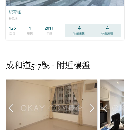
紀雲峰
跑馬地
4
4
126
1
2011
單位
座數
年份
物業出售
物業出租
成和道5-7號 - 附近樓盤