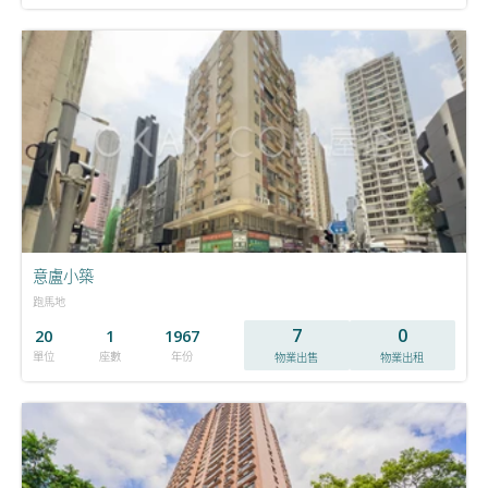
意盧小築
跑馬地
7
0
20
1
1967
單位
座數
年份
物業出售
物業出租