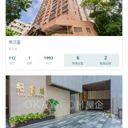
樂活臺
跑馬地
6
2
112
1
1993
單位
座數
年份
物業出售
物業出租