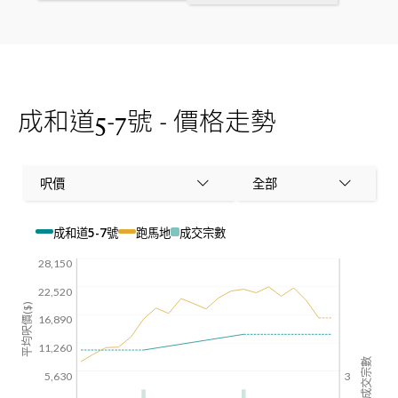
成和道5-7號 - 價格走勢
呎價
全部
成和道5-7號
跑馬地
成交宗數
28,150
22,520
平均呎價($)
16,890
11,260
成交宗數
5,630
3