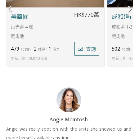
HK$770萬
美華閣
成和道1-3
山光道 4 號
成和道 1-3 號
跑馬地
跑馬地
479
2
1
502
2
查詢
尺
(
實
)
睡房
浴室
尺
(
實
)
更新日期
:
29.07.2026
更新日期
:
05.06
Angie McIntosh
Angie was really spot on with the units she showed us and
made herself available anytime.