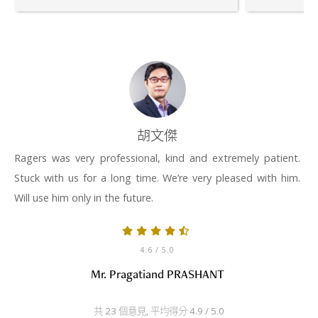
胡文傑
Ragers was very professional, kind and extremely patient.
Stuck with us for a long time. We’re very pleased with him.
Will use him only in the future.
4.6
/ 5.0
Mr. Pragatiand PRASHANT
共 23 個意見, 平均得分 4.9 / 5.0