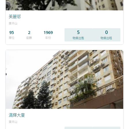
美麗邨
東半山
5
0
95
2
1969
單位
座數
年份
物業出售
物業出租
滿輝大廈
東半山