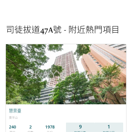
司徒拔道47A號 - 附近熱門項目
慧景臺
東半山
9
1
240
2
1978