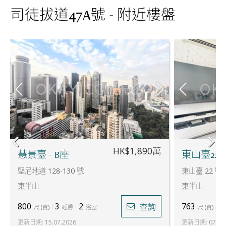
司徒拔道47A號 - 附近樓盤
HK$1,890萬
慧景臺 - B座
東山臺22
堅尼地道 128-130 號
東山臺 22 號
東半山
東半山
800
3
2
763
2
查詢
尺
(
實
)
睡房
浴室
尺
(
實
)
更新日期
:
15.07.2026
更新日期
:
07.08