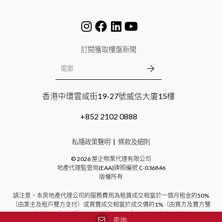
訂閱獲取樓盤新聞
香港中環雲咸街19-27號威信大廈15樓
+852 2102 0888
私隱政策聲明
條款及細則
©
2026
屋企物業代理有限公司
地產代理監管局(EAA)牌照編號
C-036846
版權所有
請注意，本房地產代理公司的服務費用為租賃成交相當於一個月租金的50%
（由業主及租戶雙方支付）或買賣成交相當於成交價的1%（由買方及賣方雙
方支付）。對於新發展項目的購買，本公司不向買方收取費用。
查詢