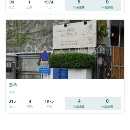
5
0
96
1
1974
單位
座數
年份
物業出售
物業出租
嘉苑
東半山
4
0
315
4
1975
單位
座數
年份
物業出售
物業出租