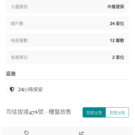
大廈類型
中層建築
總戶數
24
單位
每座層數
12
層數
每層單位
2
單位
設施
24小時保安
司徒拔道47A號 - 樓盤放售
物業出售
物業出租