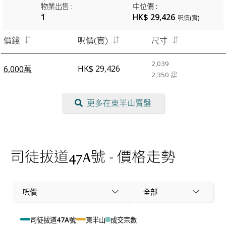
物業出售
:
中位價
:
1
HK$ 29,426
呎價(實)
價錢
呎價(實)
尺寸
2,039
HK$ 29,426
6,000萬
2,350
建
更多在東半山賣盤
司徒拔道47A號 - 價格走勢
呎價
全部
司徒拔道47A號
東半山
成交宗數