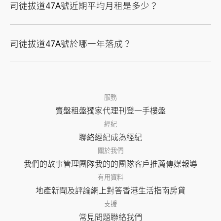
司徒拔道47A號近期平均月租是多少？
司徒拔道47A號於哪一年落成？
服務
賣盤
租盤
獨家代理
刊登
一手樓盤
經紀
聯絡經紀
成為經紀
關於我們
我們的故事
管理團隊
我的的團隊
客戶推薦
傳媒報導
有用資料
地產新聞及評論
網上對答
香港生活指南
房貸
支援
常見問題
聯絡我們