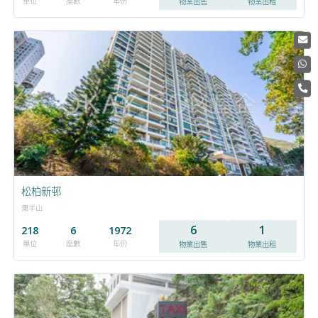
單位
座數
年份
物業出售
物業出租
松柏新邨
東半山
6
1
218
6
1972
單位
座數
年份
物業出售
物業出租