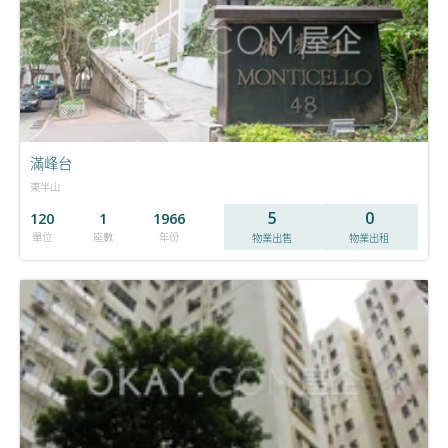
滿峰台
東半山
5
0
120
1
1966
單位
座數
年份
物業出售
物業出租