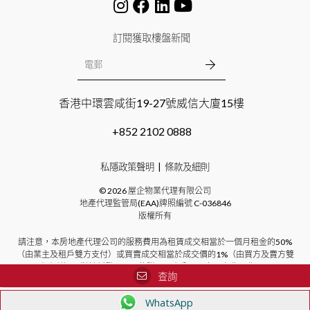
訂閱獲取樓盤新聞
香港中環雲咸街19-27號威信大廈15樓
+852 2102 0888
私隱政策聲明
條款及細則
©
2026
屋企物業代理有限公司
地產代理監管局(EAA)牌照編號
C-036846
版權所有
請注意，本房地產代理公司的服務費用為租賃成交相當於一個月租金的50%
（由業主及租戶雙方支付）或買賣成交相當於成交價的1%（由買方及賣方雙
方支付）。對於新發展項目的購買，本公司不向買方收取費用。
查詢
WhatsApp