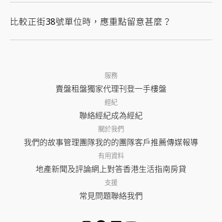
比較正街38號單位時，應重點留意甚麼？
服務
賣盤
租盤
獨家代理
刊登
一手樓盤
經紀
聯絡經紀
成為經紀
關於我們
我們的故事
管理團隊
我的的團隊
客戶推薦
傳媒報導
有用資料
地產新聞及評論
網上對答
香港生活指南
房貸
支援
常見問題
聯絡我們