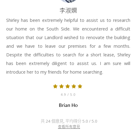
李淑嫻
Shirley has been extremely helpful to assist us to research
our home on the South Side. We encountered a difficult
situation that our Landlord wished to renovate the building
and we have to leave our premises for a few months.
Despite the difficulties to search for a short lease, Shirley
has been extremely diligent to assist us. I am sure will
introduce her to my friends for home searching.
4.9
/ 5.0
Brian Ho
共 24 個意見, 平均得分 5.0 / 5.0
查看所有意見