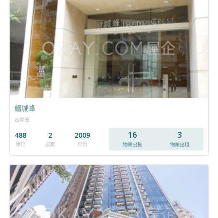
縉城峰
西營盤
16
3
488
2
2009
單位
座數
年份
物業出售
物業出租