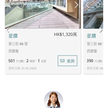
HK$1,320萬
星鑽
星鑽
第三街 88 號
第三街 88 號
西營盤
西營盤
501
2
1
390
1
查詢
尺
(
實
)
睡房
浴室
尺
(
實
)
更新日期
:
31.07.2026
更新日期
:
06.08