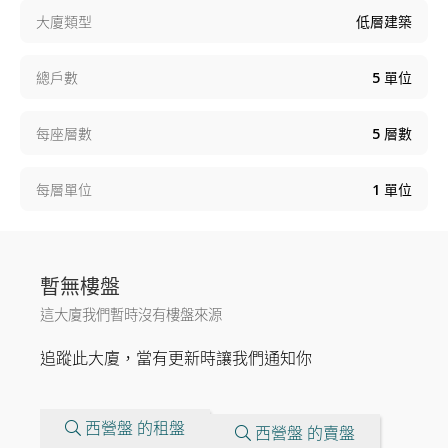
大廈類型
低層建築
總戶數
5
單位
每座層數
5
層數
每層單位
1
單位
暫無樓盤
這大廈我們暫時沒有樓盤來源
追蹤此大廈，當有更新時讓我們通知你
西營盤 的租盤
西營盤 的賣盤