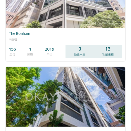
The Bonham
西營盤
0
13
156
1
2019
單位
座數
年份
物業出售
物業出租