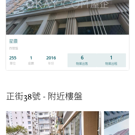
星鑽
西營盤
6
1
255
1
2016
單位
座數
年份
物業出售
物業出租
正街38號 - 附近樓盤