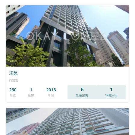
瑧蓺
西營盤
6
1
250
1
2018
單位
座數
年份
物業出售
物業出租