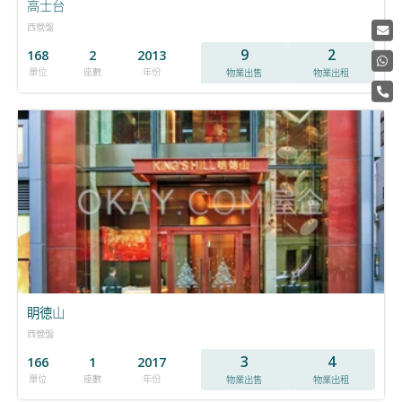
高士台
西營盤
9
2
168
2
2013
單位
座數
年份
物業出售
物業出租
眀徳山
西營盤
3
4
166
1
2017
單位
座數
年份
物業出售
物業出租