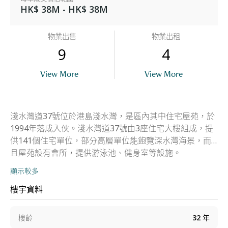
HK$ 38M - HK$ 38M
物業出售
物業出租
9
4
View More
View More
淺水灣道37號位於港島淺水灣，是區內其中住宅屋苑，於
1994年落成入伙。淺水灣道37號由3座住宅大樓組成，提
供141個住宅單位，部分高層單位能飽覽深水灣海景，而
且屋苑設有會所，提供游泳池、健身室等設施。
顯示較多
樓宇資料
樓齡
32
年