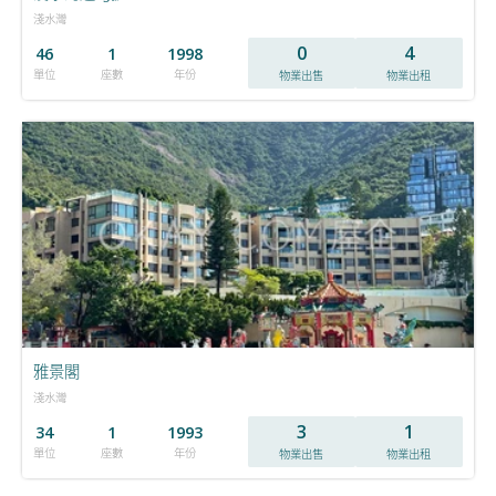
淺水灣
0
4
46
1
1998
單位
座數
年份
物業出售
物業出租
雅景閣
淺水灣
3
1
34
1
1993
單位
座數
年份
物業出售
物業出租