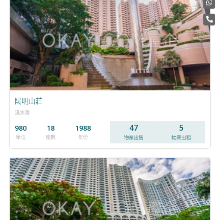
陽明山莊
淺水灣
47
5
980
18
1988
單位
座數
年份
物業出售
物業出租