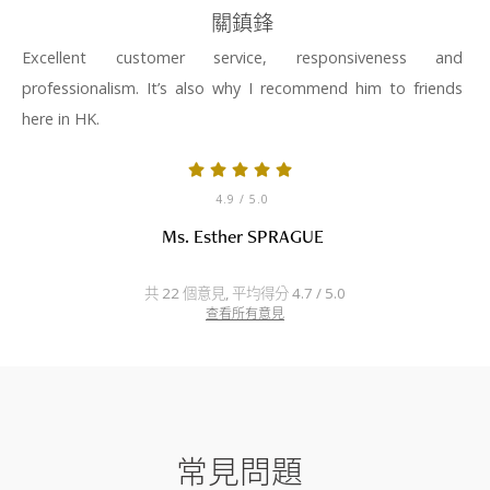
關鎮鋒
Excellent customer service, responsiveness and
professionalism. It’s also why I recommend him to friends
here in HK.
4.9
/ 5.0
Ms. Esther SPRAGUE
共 22 個意見, 平均得分 4.7 / 5.0
查看所有意見
常見問題