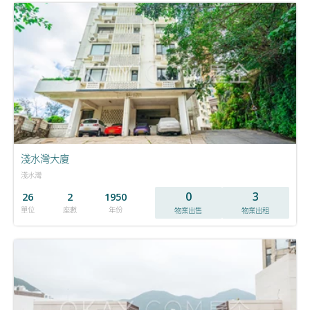
淺水灣大廈
淺水灣
0
3
26
2
1950
單位
座數
年份
物業出售
物業出租