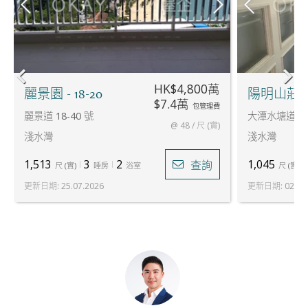
HK$4,800萬
麗景園 - 18-20
陽明山莊 -
$7.4萬
包管理費
麗景道 18-40 號
大潭水塘道 88
@ 48 / 尺 (實)
淺水灣
淺水灣
1,513
3
2
1,045
查詢
尺
(
實
)
睡房
浴室
尺
(
實
)
更新日期
:
25.07.2026
更新日期
:
02.06