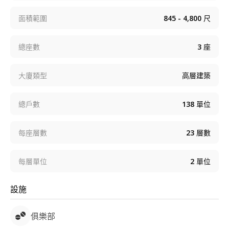
面積範圍
845 - 4,800
尺
總座數
3
座
大廈類型
高層建築
總戶數
138
單位
每座層數
23
層數
每層單位
2
單位
設施
俱樂部