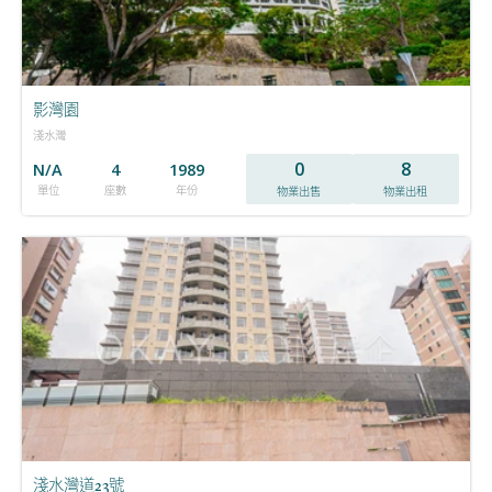
影灣園
淺水灣
0
8
N/A
4
1989
單位
座數
年份
物業出售
物業出租
淺水灣道23號