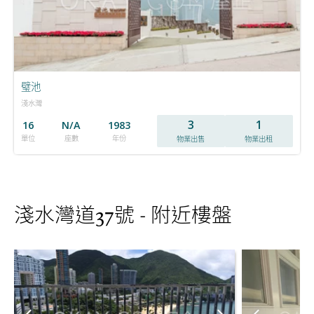
璧池
淺水灣
3
1
16
N/A
1983
單位
座數
年份
物業出售
物業出租
淺水灣道37號 - 附近樓盤