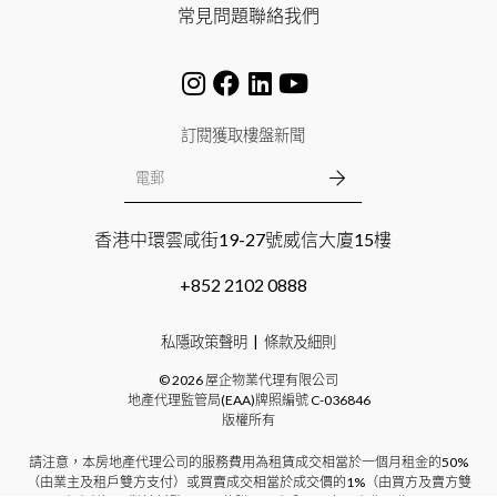
常見問題
聯絡我們
訂閱獲取樓盤新聞
香港中環雲咸街19-27號威信大廈15樓
+852 2102 0888
私隱政策聲明
條款及細則
©
2026
屋企物業代理有限公司
地產代理監管局(EAA)牌照編號
C-036846
版權所有
請注意，本房地產代理公司的服務費用為租賃成交相當於一個月租金的50%
（由業主及租戶雙方支付）或買賣成交相當於成交價的1%（由買方及賣方雙