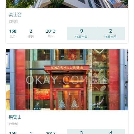
高士台
西營盤
9
2
168
2
2013
單位
座數
年份
物業出售
物業出租
眀徳山
西營盤
3
4
166
1
2017