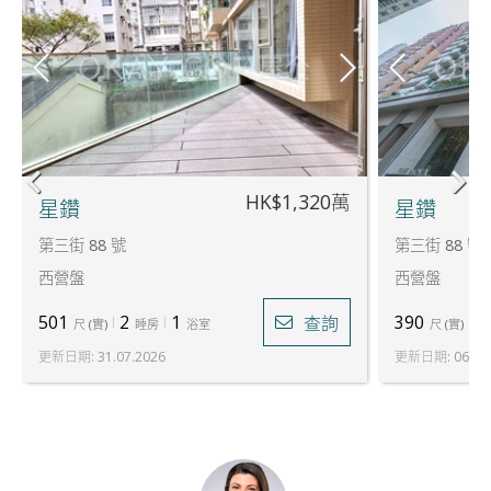
HK$1,320萬
星鑽
星鑽
第三街 88 號
第三街 88 號
西營盤
西營盤
501
2
1
390
1
查詢
尺
(
實
)
睡房
浴室
尺
(
實
)
更新日期
:
31.07.2026
更新日期
:
06.08