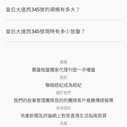
皇后大道西345號的規模有多大？
皇后大道西345號現時有多少放盤？
服務
賣盤
租盤
獨家代理
刊登
一手樓盤
經紀
聯絡經紀
成為經紀
關於我們
我們的故事
管理團隊
我的的團隊
客戶推薦
傳媒報導
有用資料
地產新聞及評論
網上對答
香港生活指南
房貸
支援