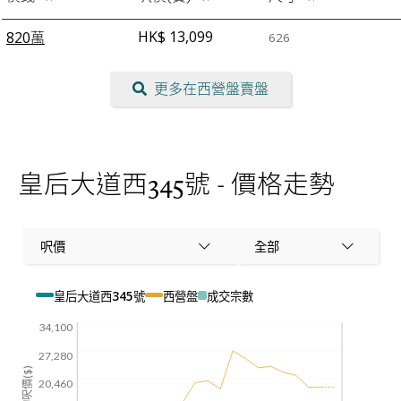
HK$ 13,099
820萬
626
更多在西營盤賣盤
皇后大道西345號 - 價格走勢
呎價
全部
皇后大道西345號
西營盤
成交宗數
34,100
27,280
平均呎價($)
20,460