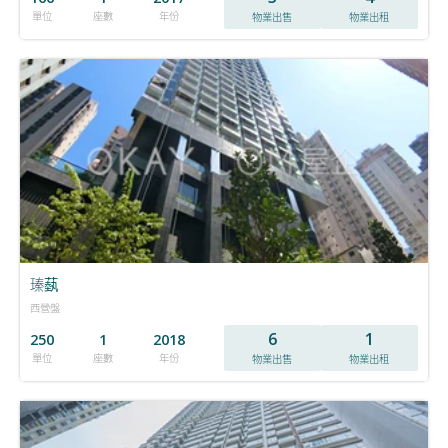
單位
座數
年份
物業出售
物業出租
瑧蓺
西營盤
6
1
250
1
2018
單位
座數
年份
物業出售
物業出租