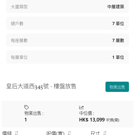
大廈類型
中層建築
總戶數
7
單位
每座層數
7
層數
每層單位
1
單位
皇后大道西345號 - 樓盤放售
物業出售
物業出售
:
中位價
:
1
HK$ 13,099
呎價(實)
價錢
呎價(實)
尺寸