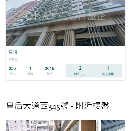
星鑽
西營盤
6
1
255
1
2016
單位
座數
年份
物業出售
物業出租
皇后大道西345號 - 附近樓盤