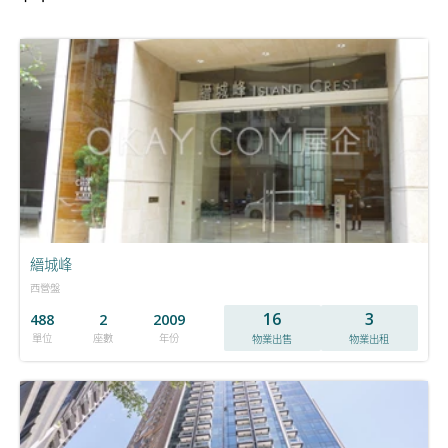
縉城峰
西營盤
16
3
488
2
2009
單位
座數
年份
物業出售
物業出租