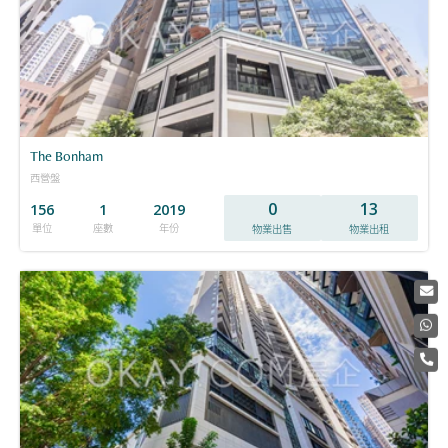
The Bonham
西營盤
0
13
156
1
2019
單位
座數
年份
物業出售
物業出租