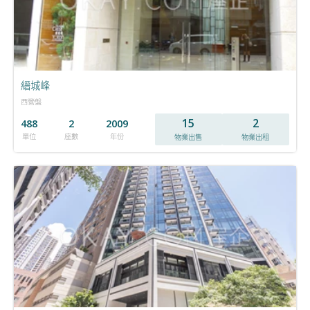
縉城峰
西營盤
15
2
488
2
2009
單位
座數
年份
物業出售
物業出租