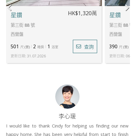
HK$1,320萬
星鑽
星鑽
第三街 88 號
第三街 88 號
西營盤
西營盤
501
2
1
390
1
查詢
尺
(
實
)
睡房
浴室
尺
(
實
)
更新日期
:
31.07.2026
更新日期
:
06.08
李心瑗
I would like to thank Cindy for helping us finding our new
happy home. She has been very helpful from start to finish