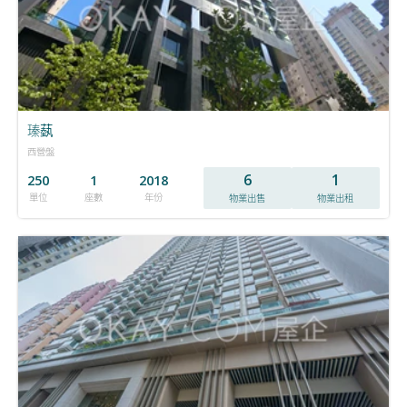
瑧蓺
西營盤
6
1
250
1
2018
單位
座數
年份
物業出售
物業出租