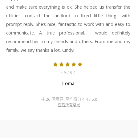
and make sure everything is ok. She helped us transfer the
utilities, contact the landlord to fixed little things with
prompt reply. She’s nice, fantastic to work with and easy to
communicate. A true professional. I would definitely
recommend her to my friends and others. From me and my
family, we say thanks a lot, Cindy!
4.9
/ 5.0
Loma
共 26 個意見, 平均得分 4.4 / 5.0
查看所有意見