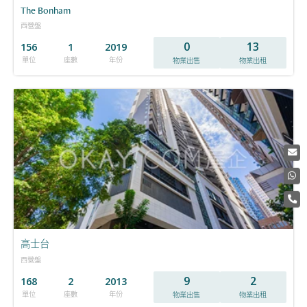
The Bonham
西營盤
0
13
156
1
2019
單位
座數
年份
物業出售
物業出租
高士台
西營盤
9
2
168
2
2013
單位
座數
年份
物業出售
物業出租