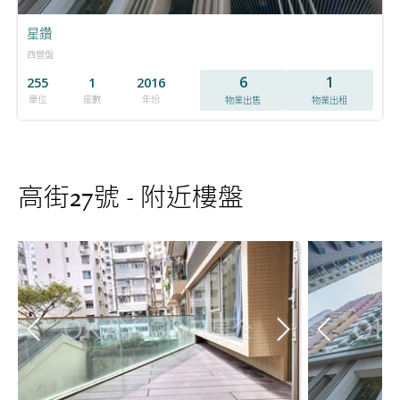
星鑽
西營盤
6
1
255
1
2016
單位
座數
年份
物業出售
物業出租
高街27號 - 附近樓盤