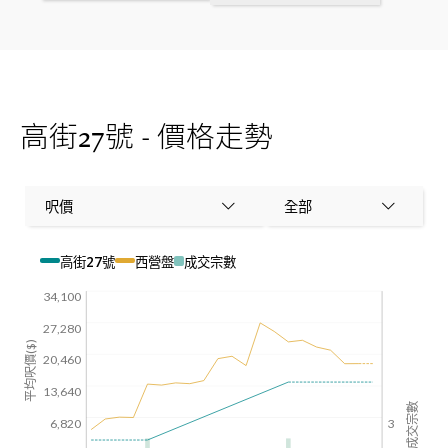
高街27號 - 價格走勢
呎價
全部
高街27號
西營盤
成交宗數
34,100
27,280
平均呎價($)
20,460
13,640
成交宗數
6,820
3