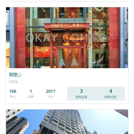
眀徳山
西營盤
3
4
166
1
2017
單位
座數
年份
物業出售
物業出租