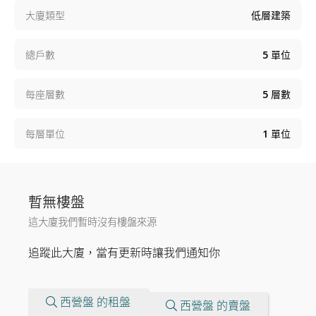
大廈類型
低層建築
總戶數
5
單位
每座層數
5
層數
每層單位
1
單位
暫無樓盤
這大廈我們暫時沒有樓盤來源
追蹤此大廈，當有更新時讓我們通知你
西營盤 的租盤
西營盤 的賣盤