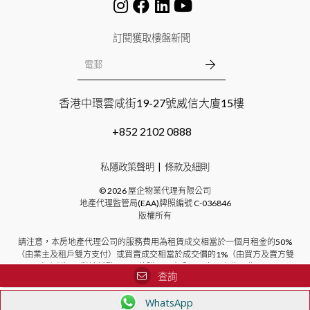
訂閱獲取樓盤新聞
香港中環雲咸街19-27號威信大廈15樓
+852 2102 0888
私隱政策聲明
條款及細則
©
2026
屋企物業代理有限公司
地產代理監管局(EAA)牌照編號
C-036846
版權所有
請注意，本房地產代理公司的服務費用為租賃成交相當於一個月租金的50%
（由業主及租戶雙方支付）或買賣成交相當於成交價的1%（由買方及賣方雙
方支付）。對於新發展項目的購買，本公司不向買方收取費用。
查詢
WhatsApp