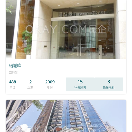
縉城峰
西營盤
15
3
488
2
2009
單位
座數
年份
物業出售
物業出租