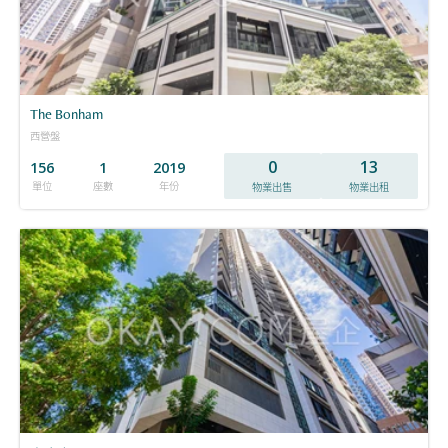
The Bonham
西營盤
0
13
156
1
2019
單位
座數
年份
物業出售
物業出租