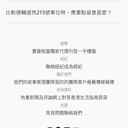
比較德輔道西215號單位時，應重點留意甚麼？
服務
賣盤
租盤
獨家代理
刊登
一手樓盤
經紀
聯絡經紀
成為經紀
關於我們
我們的故事
管理團隊
我的的團隊
客戶推薦
傳媒報導
有用資料
地產新聞及評論
網上對答
香港生活指南
房貸
支援
常見問題
聯絡我們