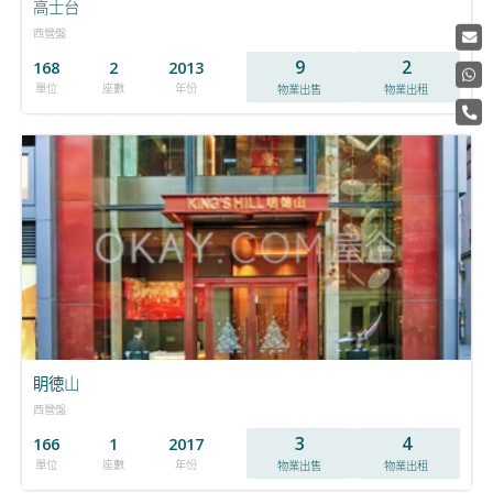
高士台
西營盤
9
2
168
2
2013
單位
座數
年份
物業出售
物業出租
眀徳山
西營盤
3
4
166
1
2017
單位
座數
年份
物業出售
物業出租