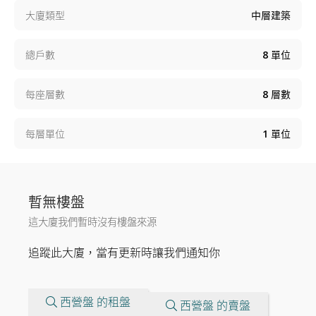
大廈類型
中層建築
總戶數
8
單位
每座層數
8
層數
每層單位
1
單位
暫無樓盤
這大廈我們暫時沒有樓盤來源
追蹤此大廈，當有更新時讓我們通知你
西營盤 的租盤
西營盤 的賣盤