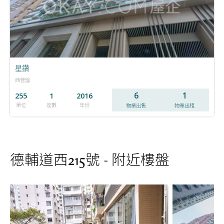
星鑽
西營盤
6
1
255
1
2016
單位
座數
年份
物業出售
物業出租
德輔道西215號 - 附近樓盤