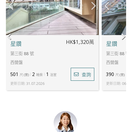
HK$1,320萬
星鑽
星鑽
第三街 88 號
第三街 88 號
西營盤
西營盤
501
2
1
390
1
查詢
尺
(
實
)
睡房
浴室
尺
(
實
)
更新日期
:
31.07.2026
更新日期
:
06.08