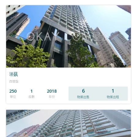
瑧蓺
西營盤
6
1
250
1
2018
單位
座數
年份
物業出售
物業出租