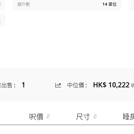
築
總戶數
14
單位
位
1
HK$ 10,222
業出售
:
中位價
:
呎價
尺寸
睡