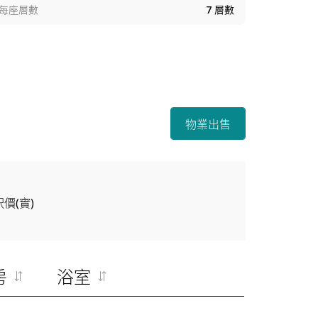
每座層數
7
層數
物業出售
呎價(實)
房
浴室