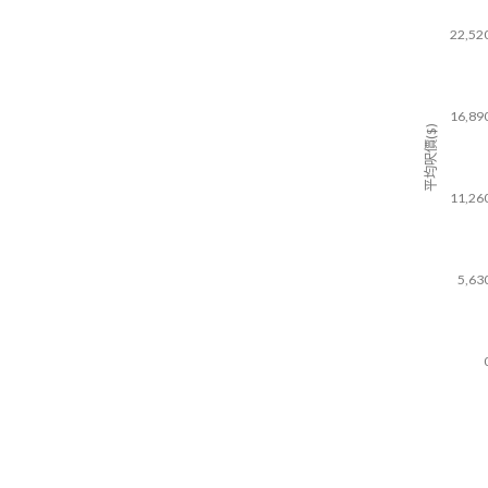
22,52
16,89
平均呎價($)
11,26
5,63