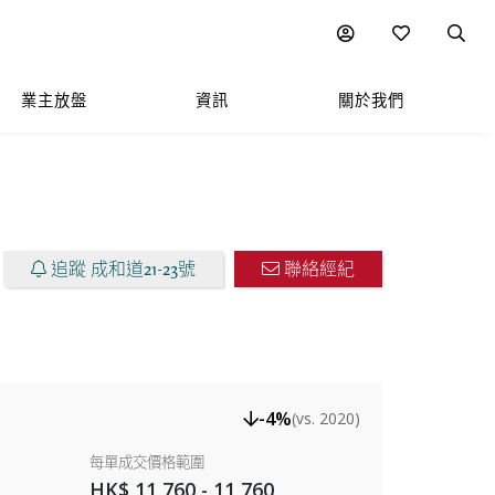
樓盤放售
圖表
附近熱門項目
業主放盤
資訊
關於我們
追蹤 成和道21-23號
聯絡經紀
-4%
(vs. 2020)
每單成交價格範圍
HK$ 11,760 - 11,760