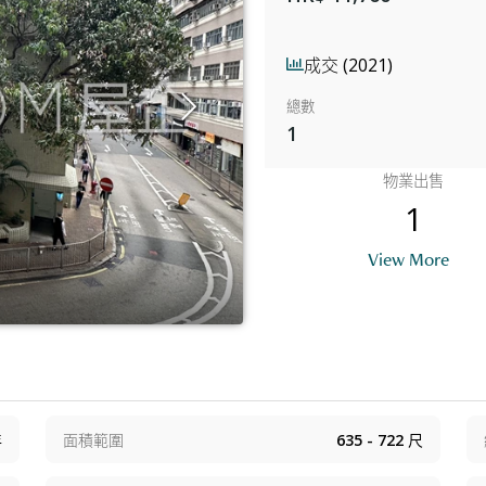
成交 (2021)
總數
1
物業出售
1
View More
年
面積範圍
635 - 722
尺