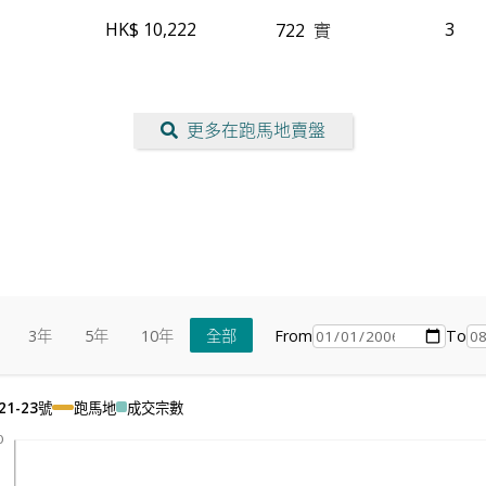
HK$ 10,222
3
722
實
更多在跑馬地賣盤
From
To
3年
5年
10年
全部
1-23號
跑馬地
成交宗數
0