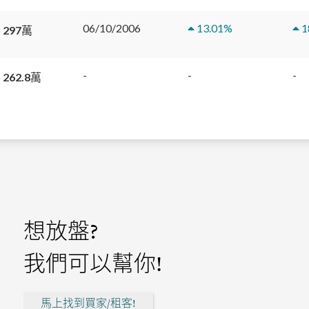
06/10/2006
13.01
%
1
 297萬
-
-
-
 262.8萬
想放盤?
我們可以幫你!
馬上找到買家/租客!