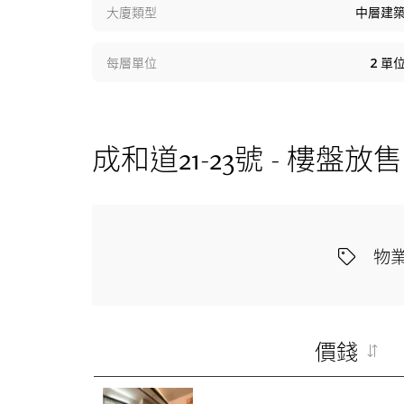
大廈類型
中層建
每層單位
2
單
成和道21-23號 - 樓盤放售
物
價錢