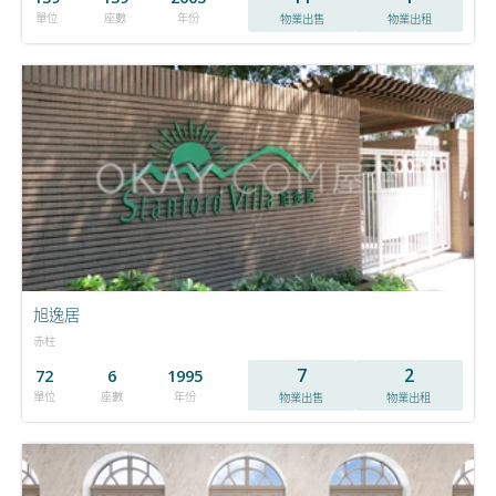
單位
座數
年份
物業出售
物業出租
旭逸居
赤柱
7
2
72
6
1995
單位
座數
年份
物業出售
物業出租