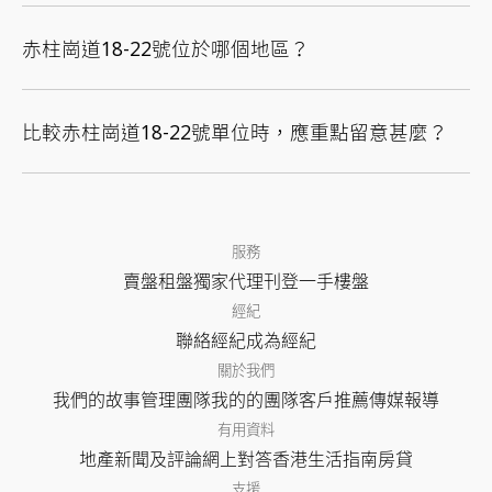
赤柱崗道18-22號位於哪個地區？
比較赤柱崗道18-22號單位時，應重點留意甚麼？
服務
賣盤
租盤
獨家代理
刊登
一手樓盤
經紀
聯絡經紀
成為經紀
關於我們
我們的故事
管理團隊
我的的團隊
客戶推薦
傳媒報導
有用資料
地產新聞及評論
網上對答
香港生活指南
房貸
支援