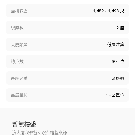
面積範圍
1,482 - 1,493
尺
總座數
2
座
大廈類型
低層建築
總戶數
9
單位
每座層數
3
層數
每層單位
1 - 2
單位
暫無樓盤
這大廈我們暫時沒有樓盤來源