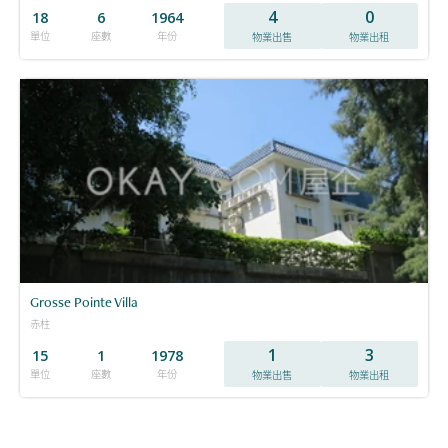
4
0
18
6
1964
單位
座數
年份
物業出售
物業出租
Grosse Pointe Villa
赤柱
1
3
15
1
1978
單位
座數
年份
物業出售
物業出租