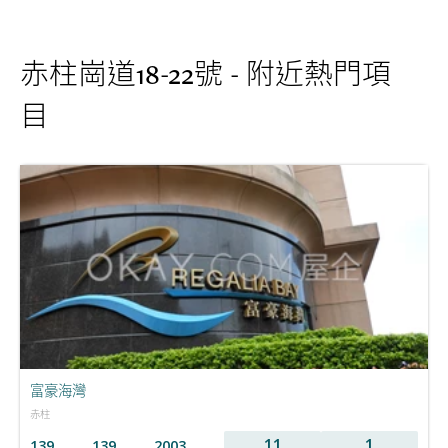
赤柱崗道18-22號 - 附近熱門項
目
富豪海灣
赤柱
11
1
139
139
2003