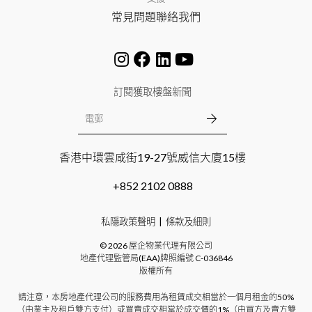
常見問題
聯絡我們
訂閱獲取樓盤新聞
香港中環雲咸街19-27號威信大廈15樓
+852 2102 0888
私隱政策聲明
條款及細則
©
2026
屋企物業代理有限公司
地產代理監管局(EAA)牌照編號
C-036846
版權所有
請注意，本房地產代理公司的服務費用為租賃成交相當於一個月租金的50%
（由業主及租戶雙方支付）或買賣成交相當於成交價的1%（由買方及賣方雙