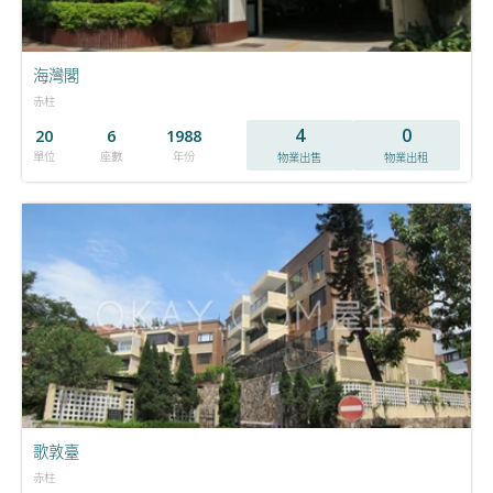
海灣閣
赤柱
4
0
20
6
1988
單位
座數
年份
物業出售
物業出租
歌敦臺
赤柱