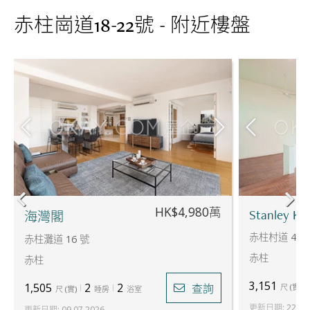
赤柱崗道18-22號 - 附近樓盤
HK$4,980萬
Stanley Kno
海灣閣
赤柱村道 42 
赤柱灘道 16 號
赤柱
赤柱
3,151
1,505
2
2
查詢
尺
(
實
)
尺
(
實
)
睡房
浴室
更新日期
:
22.07
更新日期
:
09.07.2026