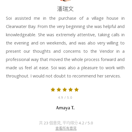
潘瑞文
Soi assisted me in the purchase of a village house in
Clearwater Bay. From the very beginning she was helpful and
knowledgeable. She was extremely attentive, taking calls in
the evening and on weekends, and was also very willing to
present our thoughts and concerns to the Vendor in a
professional way that moved the whole process forward and
made us feel at ease. Soi was also a pleasure to work with
throughout. I would not doubt to recommend her services.
4.9
/ 5.0
Amaya T.
共 23 個意見, 平均得分 4.2 / 5.0
查看所有意見