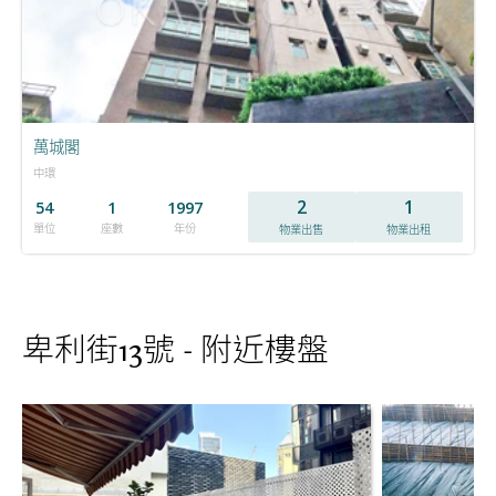
萬城閣
中環
2
1
54
1
1997
單位
座數
年份
物業出售
物業出租
卑利街13號 - 附近樓盤