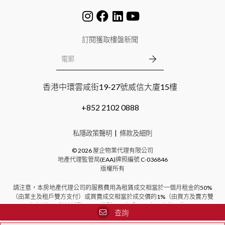
訂閱獲取樓盤新聞
香港中環雲咸街19-27號威信大廈15樓
+852 2102 0888
私隱政策聲明
條款及細則
©
2026
屋企物業代理有限公司
地產代理監管局(EAA)牌照編號
C-036846
版權所有
請注意，本房地產代理公司的服務費用為租賃成交相當於一個月租金的50%
（由業主及租戶雙方支付）或買賣成交相當於成交價的1%（由買方及賣方雙
方支付）。對於新發展項目的購買，本公司不向買方收取費用。
查詢