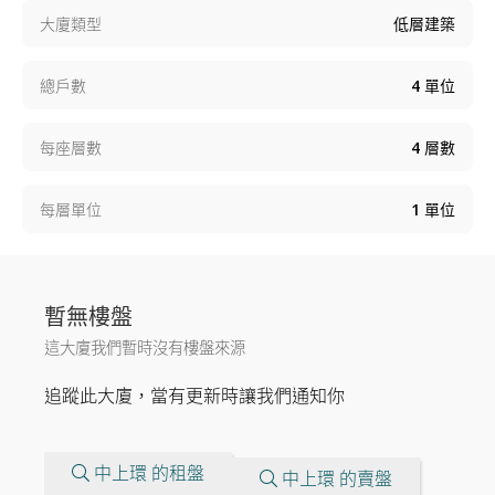
大廈類型
低層建築
總戶數
4
單位
每座層數
4
層數
每層單位
1
單位
暫無樓盤
這大廈我們暫時沒有樓盤來源
追蹤此大廈，當有更新時讓我們通知你
中上環 的租盤
中上環 的賣盤