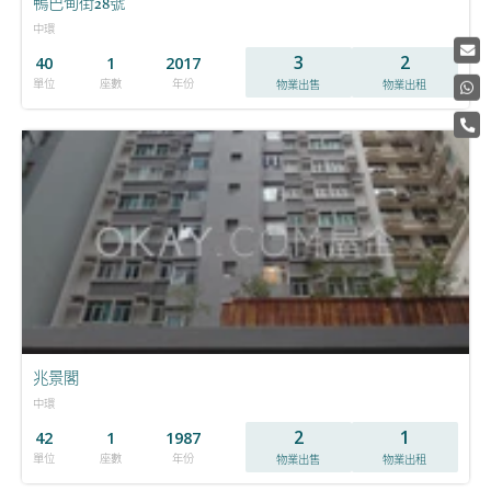
鴨巴甸街28號
中環
3
2
40
1
2017
單位
座數
年份
物業出售
物業出租
兆景閣
中環
2
1
42
1
1987
單位
座數
年份
物業出售
物業出租