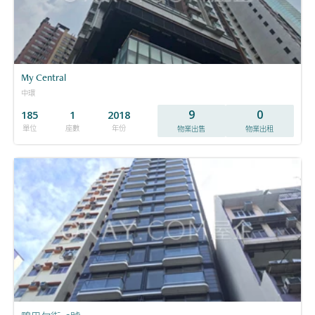
My Central
中環
9
0
185
1
2018
單位
座數
年份
物業出售
物業出租