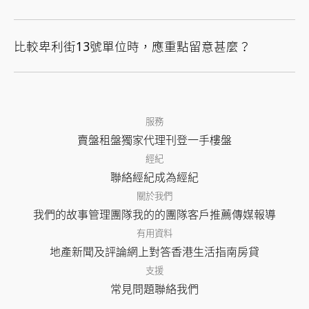
比較卑利街13號單位時，應重點留意甚麼？
服務
賣盤
租盤
獨家代理
刊登
一手樓盤
經紀
聯絡經紀
成為經紀
關於我們
我們的故事
管理團隊
我的的團隊
客戶推薦
傳媒報導
有用資料
地產新聞及評論
網上對答
香港生活指南
房貸
支援
常見問題
聯絡我們