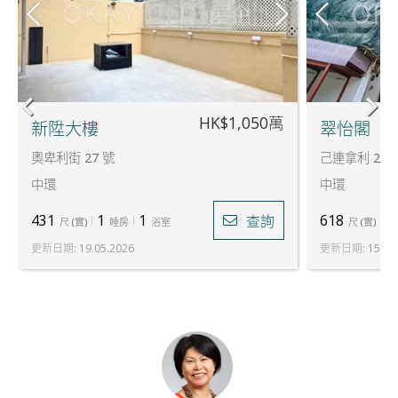
HK$1,050萬
新陞大樓
翠怡閣
奧卑利街 27 號
己連拿利 2 號
中環
中環
431
1
1
618
2
查詢
尺
(
實
)
睡房
浴室
尺
(
實
)
更新日期
:
19.05.2026
更新日期
:
15.07