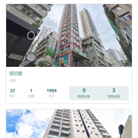
御珍閣
中環
0
3
23
1
1994
單位
座數
年份
物業出售
物業出租