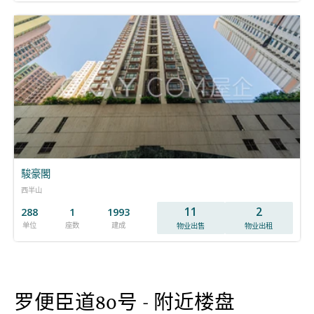
駿豪閣
西半山
11
2
288
1
1993
单位
座数
建成
物业出售
物业出租
罗便臣道80号 - 附近楼盘