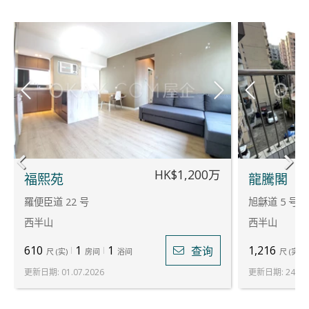
HK$1,200万
福熙苑
龍騰閣
羅便臣道 22 号
旭龢道 5 号
西半山
西半山
610
1
1
1,216
查询
尺
(
实
)
房间
浴间
尺
(
实
)
更新日期
:
01.07.2026
更新日期
:
24.07