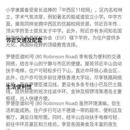
小学隶属备受家长追捧的「中西区11校网」，区内名校林
立，学术气氛浓厚，例如著名的般咸道官立小学。中学方
面，屋苑同样坐拥中西区的优越校网资源，邻近百年传统
顶尖学府圣士提反女子中学。此外，附近亦有多间知名国
际学校及英基学校协会（ESF）辖下学府，为住户提供多
邻近交通及配套
元化、具国际视野的顶级教育选择。
罗便臣道80号 (80 Robinson Road) 享有极为便利的交通
网络，结合半山的宁静与市区的便捷。屋苑邻近半山自动
扶手电梯，住户可轻松步行下山，直达中环核心商业区。
此外，住户亦可信步前往港铁香港大学站，尽享铁路网络
优势。而在罗便臣道沿线，更设有多条专线小巴及巴士路
生活便利性
线，提供频密的班次往返中环、金钟及铜锣湾等港岛主要
枢纽，出入快捷方便。
罗便臣道80号 (80 Robinson Road) 虽然环境清幽，但生
活机能成熟。住户步行可达干德道一带的超市、便利店及
餐厅，满足日常所需。同时，经半山自动扶手电梯可轻松
前往中环苏豪区和兰桂坊，享受各国美食及丰富的夜生