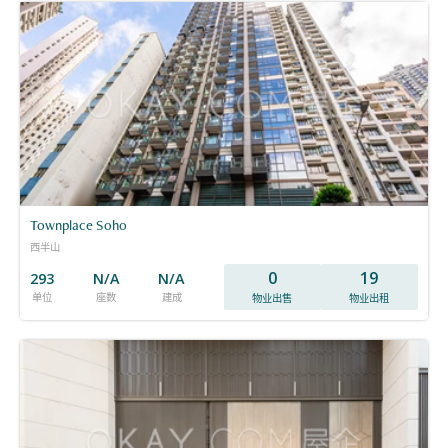
Townplace Soho
西半山
0
19
293
N/A
N/A
单位
座数
建成
物业出售
物业出租