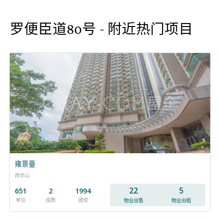
罗便臣道80号 - 附近热门项目
雍景臺
西半山
22
5
651
2
1994
单位
座数
建成
物业出售
物业出租