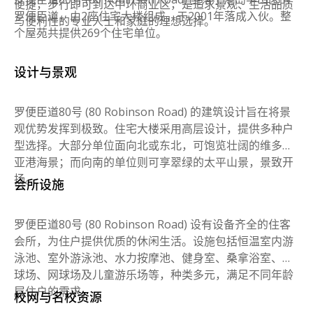
便捷，步行即可到达中环商业区，是追求景观、生活品质
罗便臣道，由2座住宅大楼组成，于2001年落成入伙。整
与便利性的专业人士和家庭的理想选择。
个屋苑共提供269个住宅单位。
设计与景观
罗便臣道80号 (80 Robinson Road) 的建筑设计旨在将景
观优势发挥到极致。住宅大楼采用高层设计，提供多种户
型选择。大部分单位面向北或东北，可饱览壮阔的维多利
亚港海景；而向南的单位则可享翠绿的太平山景，景致开
扬。
会所设施
罗便臣道80号 (80 Robinson Road) 设有设备齐全的住客
会所，为住户提供优质的休闲生活。设施包括恒温室内游
泳池、室外游泳池、水力按摩池、健身室、桑拿浴室、壁
球场、网球场及儿童游乐场等，种类多元，满足不同年龄
层住户的需求。
校网与名校资源