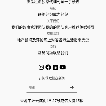
卖盘
租盘
独家代理
刊登
一手楼盘
经纪
联络经纪
成为经纪
关于我们
我们的故事
管理团队
我的的团队
客户推荐
传媒报导
有用资料
地产新闻及评论
网上对答
香港生活指南
房贷
支持
常见问题
联络我们
订阅获取楼盘新闻
香港中环云咸街19-27号威信大厦15楼