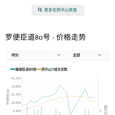
更多在西半山卖盘
罗便臣道80号 - 价格走势
呎价
全部
羅便臣道80號
西半山
成交宗数
42,250
33,800
平均呎价($)
25,350
16,900
成交宗数
8,450
3