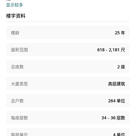
活。
显示较多
楼宇资料
楼龄
25
年
面积范围
618 - 2,181
尺
总座数
2
座
大厦类型
高层建筑
总户数
264
单位
每座层数
34 - 36
层数
每层单位
4
单位