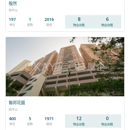
殷然
西半山
8
6
197
1
2016
单位
座数
建成
物业出售
物业出租
聯邦花園
西半山
12
0
400
5
1971
单位
座数
建成
物业出售
物业出租