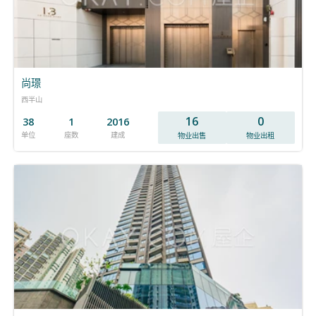
尚璟
西半山
16
0
38
1
2016
单位
座数
建成
物业出售
物业出租