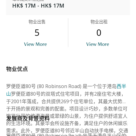
HK$ 17M - HK$ 17M
物业出售
物业出租
5
0
View More
View More
物业优点
罗便臣道80号 (80 Robinson Road) 是一个位于港岛
西半
罗便臣道80号的双塔式住宅项目，并有2座住宅大楼，
山
于2001年落成，合共提供269个住宅单位，其最大优势在
于开扬的景观和完善的配套。项目设计巧妙，多数单位可
饱览壮丽的维港海景或翠绿的山景，为住户提供舒适宜人
发展商及背景资料
的生活环境。其豪华会所设施齐备，满足住户的休闲娱乐
需求。此外，罗便臣道80号邻近半山自动扶手电梯，交通
罗便臣道80号 (80 Robinson Road) 坐落于港岛半山区的