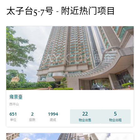
太子台5-7号 - 附近热门项目
雍景臺
西半山
22
5
651
2
1994
单位
座数
建成
物业出售
物业出租