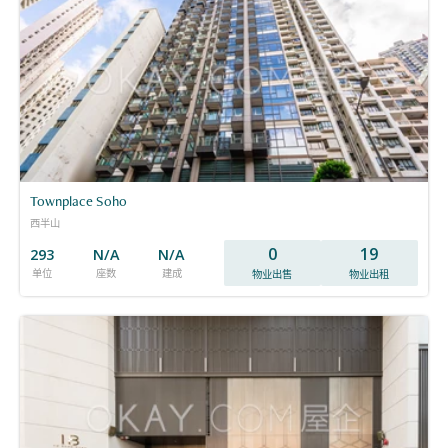
Townplace Soho
西半山
0
19
293
N/A
N/A
单位
座数
建成
物业出售
物业出租