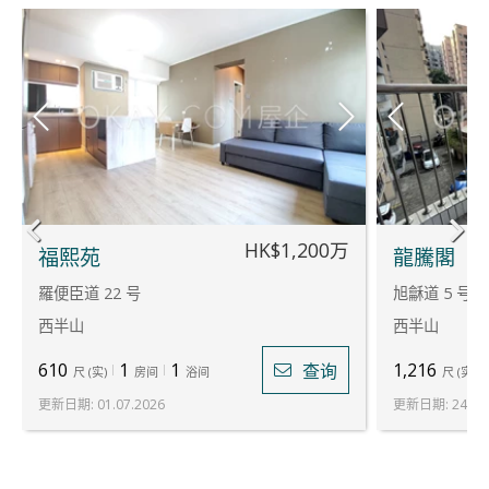
HK$1,200万
福熙苑
龍騰閣
羅便臣道 22 号
旭龢道 5 号
西半山
西半山
610
1
1
1,216
查询
尺
(
实
)
房间
浴间
尺
(
实
)
更新日期
:
01.07.2026
更新日期
:
24.07