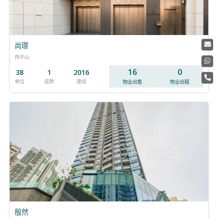
尚璟
西半山
16
0
38
1
2016
单位
座数
建成
物业出售
物业出租
殷然