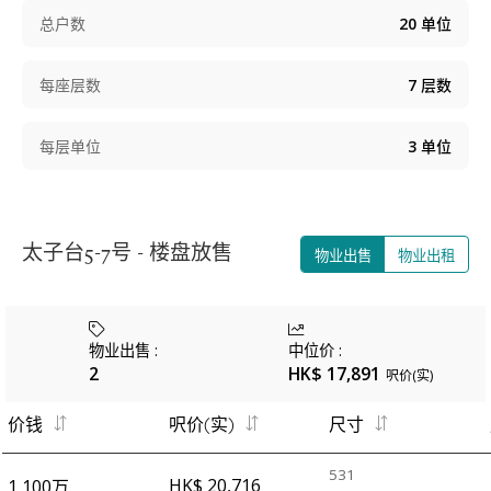
总户数
20
单位
每座层数
7
层数
每层单位
3
单位
太子台5-7号 - 楼盘放售
物业出售
物业出租
物业出售
:
中位价
:
2
HK$ 17,891
呎价(实)
价钱
呎价(实)
尺寸
531
HK$ 20,716
1,100万