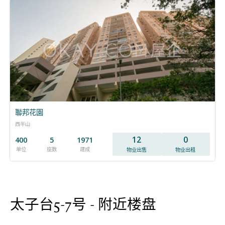
聯邦花園
西半山
12
0
400
5
1971
单位
座数
建成
物业出售
物业出租
太子台5-7号 - 附近楼盘