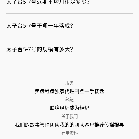
太子台5-7号近期平均月租是多少？
太子台5-7号于哪一年落成？
太子台5-7号的规模有多大？
服务
卖盘
租盘
独家代理
刊登
一手楼盘
经纪
联络经纪
成为经纪
关于我们
我们的故事
管理团队
我的的团队
客户推荐
传媒报导
有用资料