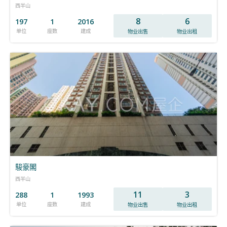
西半山
8
6
197
1
2016
单位
座数
建成
物业出售
物业出租
駿豪閣
西半山
11
3
288
1
1993
单位
座数
建成
物业出售
物业出租