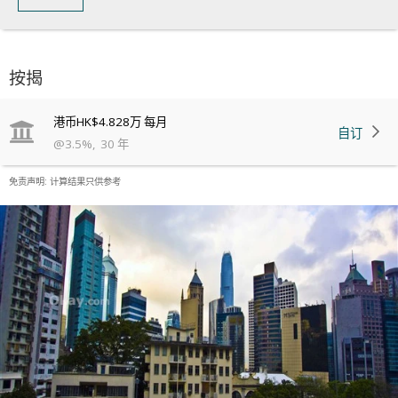
按揭
港币
HK$4.828万
每月
自订
@
3.5
%
,
30
年
免责声明: 计算结果只供参考