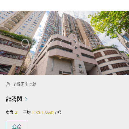
了解更多此处
龍騰閣
2
HK$ 17,681
卖盘
平均
/ 呎
追踪