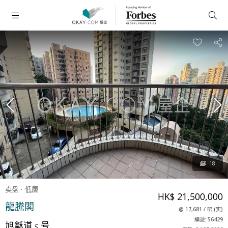
18
卖盘
低層
HK$ 21,500,000
龍騰閣
@
17,681
/
呎
(
实
)
編號: 56429
旭龢道 5 号