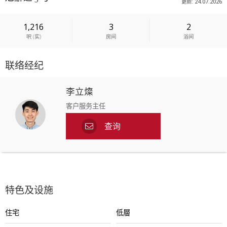
更新: 24.07.2026
1,216
3
2
呎
(
实
)
房间
浴间
联络经纪
李立燦
客户服务主任
查询
特色及设施
住宅
低層