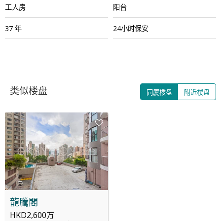
工人房
阳台
37 年
24小时保安
类似楼盘
同厦楼盘
附近楼盘
龍騰閣
HKD2,600万