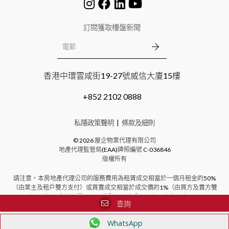
訂閱獲取樓盤新聞
香港中環雲咸街19-27號威信大廈15樓
+852 2102 0888
私隱政策聲明
條款及細則
©
2026
屋企物業代理有限公司
地產代理監管局(EAA)牌照編號
C-036846
版權所有
請注意，本房地產代理公司的服務費用為租賃成交相當於一個月租金的50%
（由業主及租戶雙方支付）或買賣成交相當於成交價的1%（由買方及賣方雙
方支付）。對於新發展項目的購買，本公司不向買方收取費用。
查詢
WhatsApp