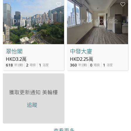
翠怡閣
中發大廈
HKD3.2萬
HKD2.25萬
618
2
1
360
0
1
呎
(
實
)
睡房
浴室
呎
(
實
)
睡房
浴室
獲取更新通知
美輪樓
追蹤
查看更多