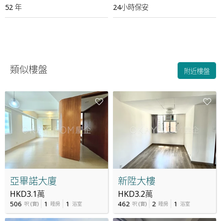
52 年
24小時保安
類似樓盤
附近樓盤
亞畢諾大廈
新陞大樓
HKD3.1萬
HKD3.2萬
506
1
1
462
2
1
呎
(
實
)
睡房
浴室
呎
(
實
)
睡房
浴室