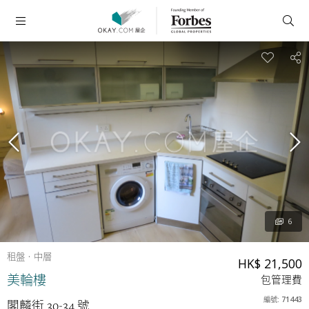
6
租盤
中層
HK$ 21,500
美輪樓
包管理費
編號: 71443
閣麟街 30-34 號