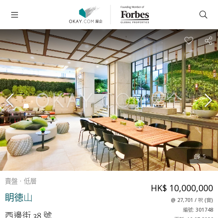
5
賣盤
低層
HK$ 10,000,000
眀徳山
@
27,701
/
呎
(
實
)
編號: 301748
西邊街 38 號