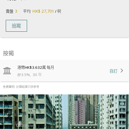
3
HK$ 27,701
賣盤
平均
/ 呎
追蹤
按揭
港幣
HK$3.632萬
每月
自訂
@
3.5
%
,
30
年
免責聲明: 計算結果只供參考