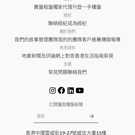
賣盤
租盤
獨家代理
刊登
一手樓盤
經紀
聯絡經紀
成為經紀
關於我們
我們的故事
管理團隊
我的的團隊
客戶推薦
傳媒報導
有用資料
地產新聞及評論
網上對答
香港生活指南
房貸
支援
常見問題
聯絡我們
訂閱獲取樓盤新聞
香港中環雲咸街19-27號威信大廈15樓