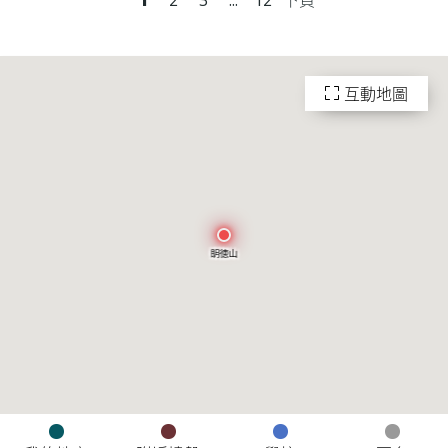
互動地圖
眀徳山