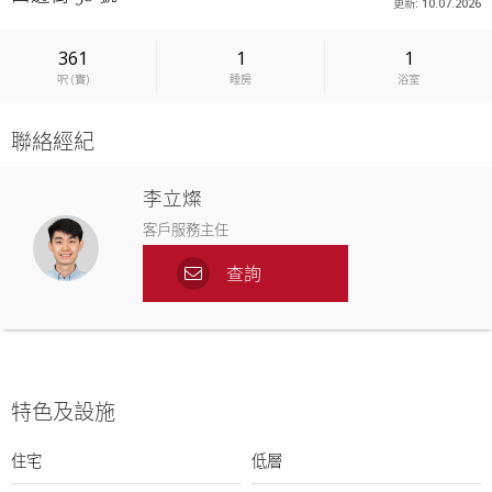
更新: 10.07.2026
361
1
1
呎
(
實
)
睡房
浴室
聯絡經紀
李立燦
客戶服務主任
查詢
特色及設施
住宅
低層