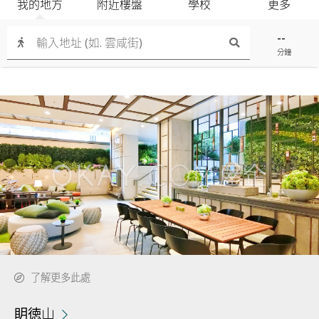
我的地方
附近樓盤
學校
更多
--
分鐘
了解更多此處
眀徳山