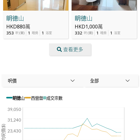
眀徳山
眀徳山
HKD880萬
HKD1,000萬
353
1
1
332
1
1
呎
(
實
)
睡房
浴室
呎
(
實
)
睡房
浴室
查看更多
呎價
全部
眀徳山
西營盤
成交宗數
39,050
31,240
平均呎價($)
23,430