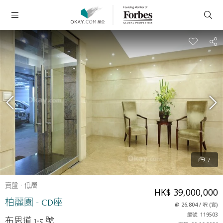
7
賣盤
低層
HK$ 39,000,000
柏麗園 - CD座
@
26,804
/
呎
(
實
)
編號: 119503
布思道 1-5 號