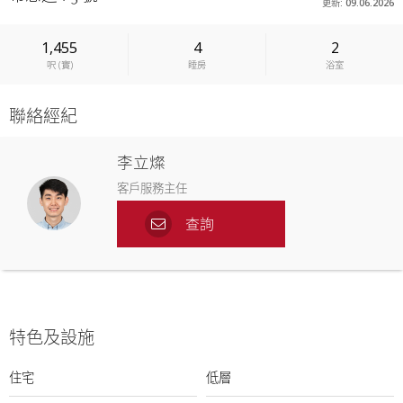
更新: 09.06.2026
1,455
4
2
呎
(
實
)
睡房
浴室
聯絡經紀
李立燦
客戶服務主任
查詢
特色及設施
住宅
低層