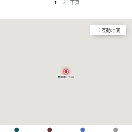
1
2
下頁
互動地圖
柏麗園 - CD座