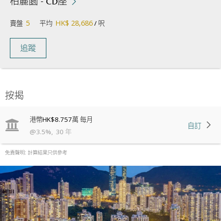
柏麗園 - CD座
5
HK$ 28,686
賣盤
平均
/ 呎
追蹤
按揭
港幣
HK$8.757萬
每月
自訂
@
3.5
%
,
30
年
免責聲明: 計算結果只供參考