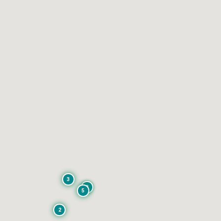
HK$5,000萬
嘉雲臺 - 7座
3
@ 33,179 / 尺 (實)
白建時道 33 號
2
5
渣甸山
2
1,507
3
2
查詢
尺
(
實
)
睡房
浴室