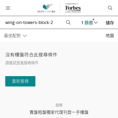
1
篩選
儲存
最佳配對
地圖
沒有樓盤符合此搜尋條件
請嘗試放寬搜尋條件
重新搜尋
服務
賣盤
租盤
獨家代理
刊登
一手樓盤