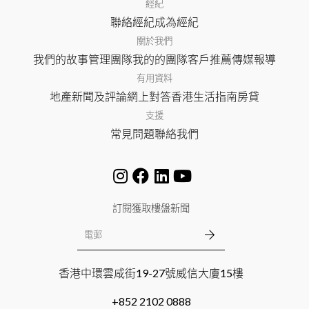
經紀
聯絡經紀
成為經紀
關於我們
我們的故事
管理團隊
我的的團隊
客戶推薦
傳媒報導
有用資料
地產新聞及評論
網上對答
香港生活指南
房貸
支援
常見問題
聯絡我們
訂閱獲取樓盤新聞
香港中環雲咸街19-27號威信大廈15樓
+852 2102 0888