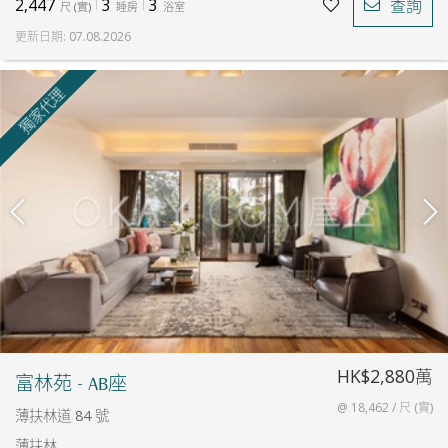
2,447
3
3
查詢
尺
(
實
)
睡房
浴室
更新日期
:
07.08.2026
獨家代理
HK$2,880萬
富林苑 - AB座
@ 18,462 / 尺 (實)
薄扶林道 84 號
薄扶林