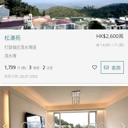
HK$2,600萬
松濤苑
@ 14,951 / 尺 (實)
打鼓嶺近清水灣道
清水灣
1,739
3
2
查詢
尺
(
實
)
睡房
浴室
更新日期
:
28.07.2026