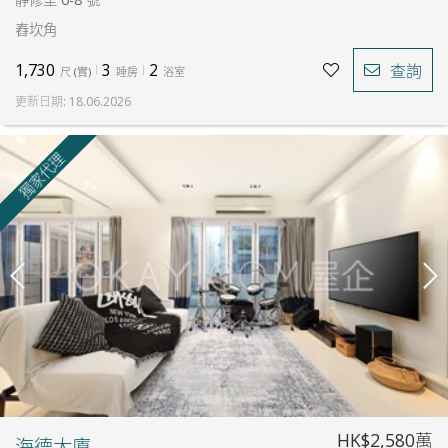
舂坎角
1,730
3
2
查詢
尺
(
實
)
睡房
浴室
更新日期
:
18.06.2026
獨家代理
HK$2,580萬
海德大廈