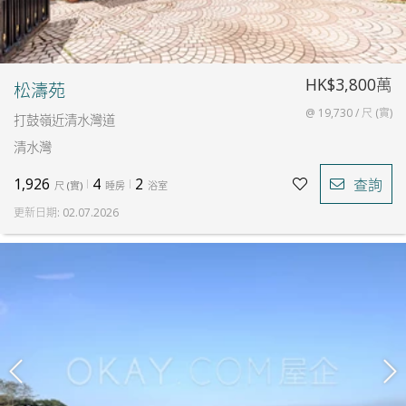
HK$3,800萬
松濤苑
@ 19,730 / 尺 (實)
打鼓嶺近清水灣道
清水灣
1,926
4
2
查詢
尺
(
實
)
睡房
浴室
更新日期
:
02.07.2026