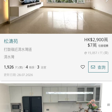
HK$2,900萬
松濤苑
$7萬
包管理費
打鼓嶺近清水灣道
@ 15,057 / 尺 (實)
清水灣
1,926
4
3
查詢
尺
(
實
)
睡房
浴室
更新日期
:
28.07.2026