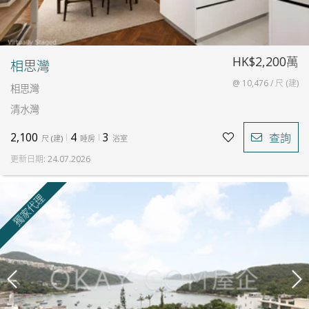
HK$2,200萬
相思灣
@ 10,476 / 尺 (建)
相思灣
清水灣
2,100
4
3
查詢
尺
(
建
)
睡房
浴室
更新日期
:
24.07.2026
獨家代理