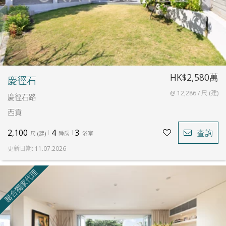
HK$2,580萬
慶徑石
@ 12,286 / 尺 (建)
慶徑石路
西貢
2,100
4
3
查詢
尺
(
建
)
睡房
浴室
更新日期
:
11.07.2026
聯合獨家代理