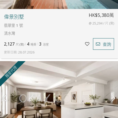
HK$5,380萬
偉景別墅
@ 25,294 / 尺 (實)
翡翠里 1 號
清水灣
2,127
4
3
查詢
尺
(
實
)
睡房
浴室
更新日期
:
28.07.2026
獨家代理