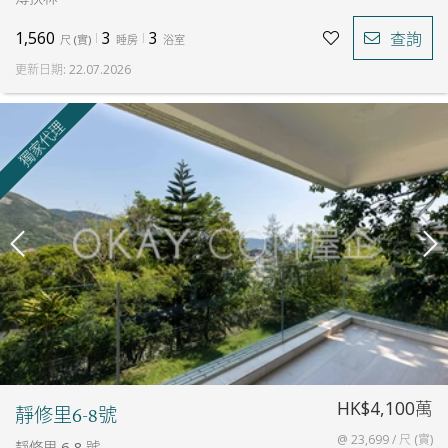
1,560
3
3
查詢
尺
(
實
)
睡房
浴室
更新日期
:
22.07.2026
獨家代理
HK$4,100萬
靜修里6-8號
@ 23,699 / 尺 (實)
靜修里 6-8 號