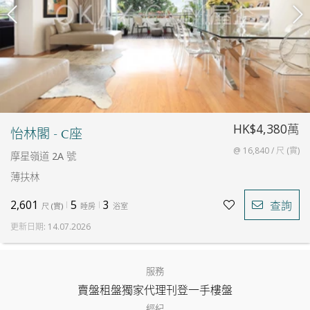
HK$4,380萬
怡林閣 - C座
@ 16,840 / 尺 (實)
摩星嶺道 2A 號
薄扶林
2,601
5
3
查詢
尺
(
實
)
睡房
浴室
更新日期
:
14.07.2026
服務
賣盤
租盤
獨家代理
刊登
一手樓盤
經紀