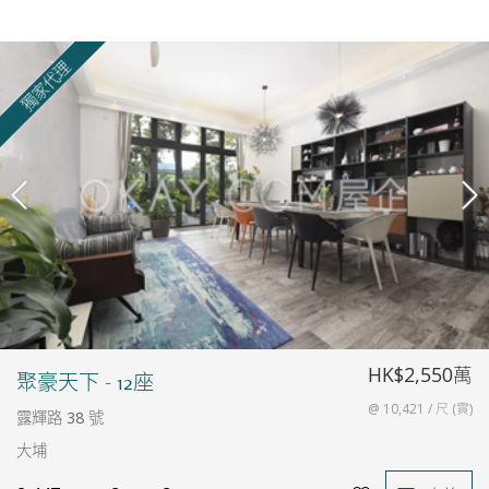
獨家代理
HK$2,550萬
聚豪天下 - 12座
@ 10,421 / 尺 (實)
露輝路 38 號
大埔