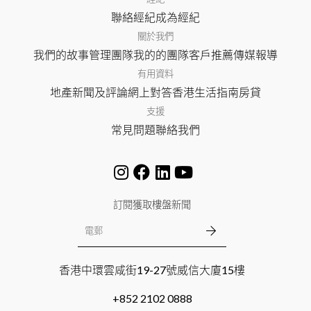
聯絡經紀
成為經紀
關於我們
我們的故事
管理團隊
我的的團隊
客戶推薦
傳媒報導
有用資料
地產新聞及評論
網上對答
香港生活指南
房貸
支援
常見問題
聯絡我們
訂閱獲取樓盤新聞
香港中環雲咸街19-27號威信大廈15樓
+852 2102 0888