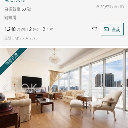
@ 20,673 / 尺 (實)
百德新街 53 號
銅鑼灣
1,248
2
2
查詢
尺
(
實
)
睡房
浴室
更新日期
:
28.07.2026
獨家代理