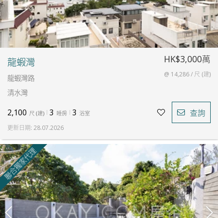
HK$3,000萬
龍蝦灣
@ 14,286 / 尺 (建)
龍蝦灣路
清水灣
2,100
3
3
查詢
尺
(
建
)
睡房
浴室
更新日期
:
28.07.2026
聯合獨家代理