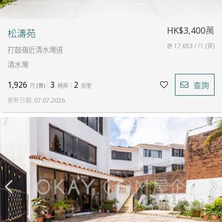
HK$3,400萬
松濤苑
@ 17,653 / 尺 (實)
打鼓嶺近清水灣道
清水灣
1,926
3
2
查詢
尺
(
實
)
睡房
浴室
更新日期
:
07.07.2026