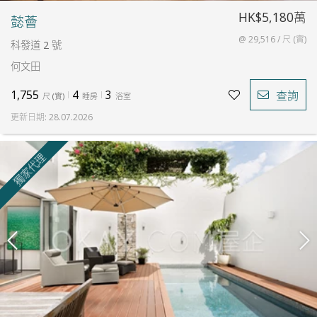
HK$5,180萬
懿薈
@ 29,516 / 尺 (實)
科發道 2 號
何文田
1,755
4
3
查詢
尺
(
實
)
睡房
浴室
更新日期
:
28.07.2026
獨家代理