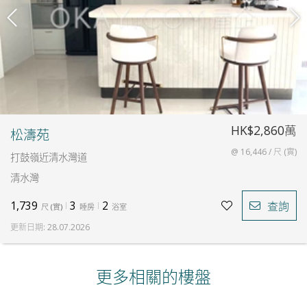
HK$2,860萬
松濤苑
@ 16,446 / 尺 (實)
打鼓嶺近清水灣道
清水灣
1,739
3
2
查詢
尺
(
實
)
睡房
浴室
更新日期
:
28.07.2026
更多相關的樓盤