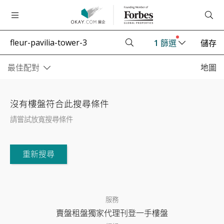
1
篩選
儲存
最佳配對
地圖
沒有樓盤符合此搜尋條件
請嘗試放寬搜尋條件
重新搜尋
服務
賣盤
租盤
獨家代理
刊登
一手樓盤