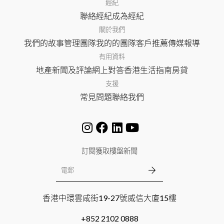
經紀
聯絡經紀
成為經紀
關於我們
我們的故事
管理團隊
我的的團隊
客戶推薦
傳媒報導
有用資料
地產新聞及評論
網上對答
香港生活指南
房貸
支援
常見問題
聯絡我們
訂閱獲取樓盤新聞
香港中環雲咸街19-27號威信大廈15樓
+852 2102 0888