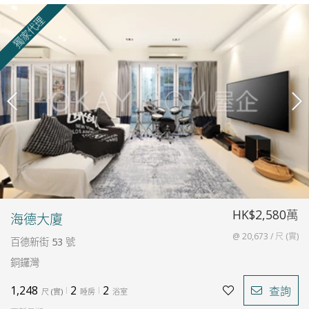
獨家代理
HK$2,580萬
海德大廈
@ 20,673 / 尺 (實)
百德新街 53 號
銅鑼灣
1,248
2
2
查詢
尺
(
實
)
睡房
浴室