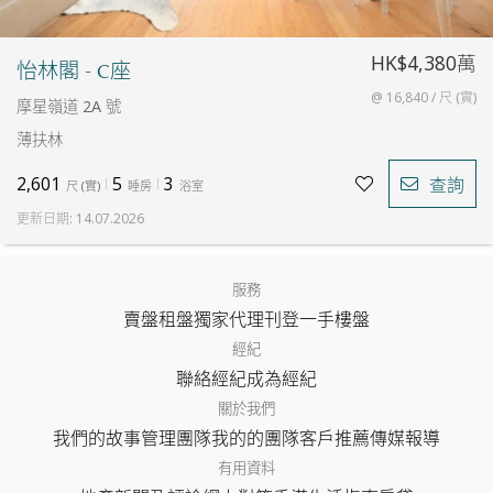
HK$4,380萬
怡林閣 - C座
@ 16,840 / 尺 (實)
摩星嶺道 2A 號
薄扶林
2,601
5
3
查詢
尺
(
實
)
睡房
浴室
更新日期
:
14.07.2026
服務
賣盤
租盤
獨家代理
刊登
一手樓盤
經紀
聯絡經紀
成為經紀
關於我們
我們的故事
管理團隊
我的的團隊
客戶推薦
傳媒報導
有用資料