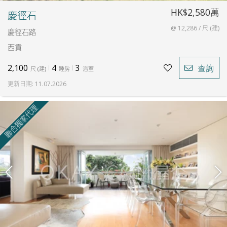
HK$2,580萬
慶徑石
@ 12,286 / 尺 (建)
慶徑石路
西貢
2,100
4
3
查詢
尺
(
建
)
睡房
浴室
更新日期
:
11.07.2026
聯合獨家代理