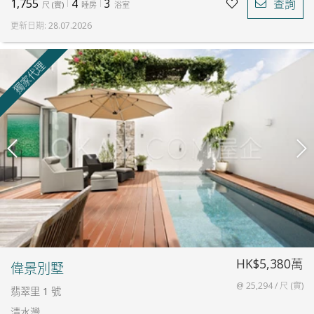
1,755
4
3
查詢
尺
(
實
)
睡房
浴室
更新日期
:
28.07.2026
獨家代理
HK$5,380萬
偉景別墅
@ 25,294 / 尺 (實)
翡翠里 1 號
清水灣