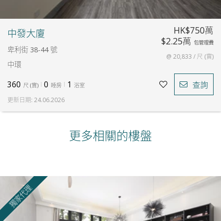
HK$750萬
中發大廈
$2.25萬
包管理費
卑利街 38-44 號
@ 20,833 / 尺 (實)
中環
360
0
1
查詢
尺
(
實
)
睡房
浴室
更新日期
:
24.06.2026
更多相關的樓盤
獨家代理