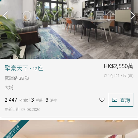
HK$2,550萬
聚豪天下 - 12座
@ 10,421 / 尺 (實)
露輝路 38 號
大埔
2,447
3
3
查詢
尺
(
實
)
睡房
浴室
更新日期
:
07.08.2026
獨家代理