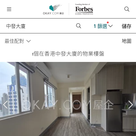
1
篩選
儲存
最佳配對
地圖
1個在香港中發大廈的物業樓盤