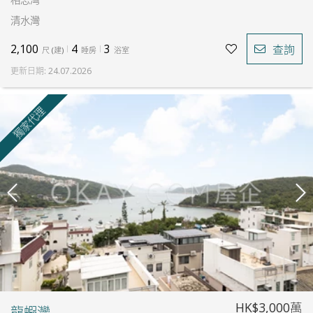
清水灣
2,100
4
3
查詢
尺
(
建
)
睡房
浴室
更新日期
:
24.07.2026
獨家代理
HK$3,000萬
龍蝦灣