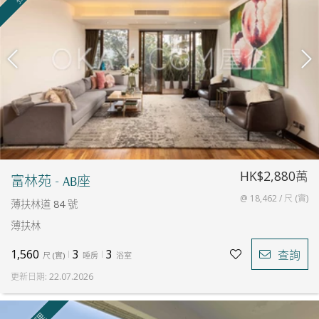
HK$2,880萬
富林苑 - AB座
@ 18,462 / 尺 (實)
薄扶林道 84 號
薄扶林
1,560
3
3
查詢
尺
(
實
)
睡房
浴室
更新日期
:
22.07.2026