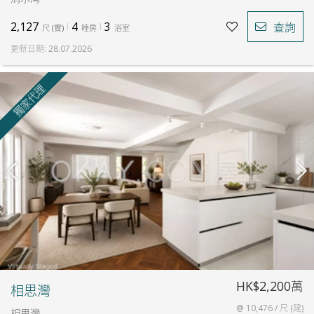
2,127
4
3
查詢
尺
(
實
)
睡房
浴室
更新日期
:
28.07.2026
獨家代理
HK$2,200萬
相思灣
@ 10,476 / 尺 (建)
相思灣