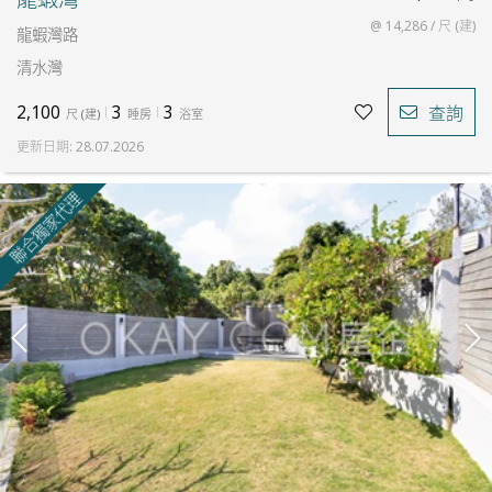
@ 14,286 / 尺 (建)
龍蝦灣路
清水灣
2,100
3
3
查詢
尺
(
建
)
睡房
浴室
更新日期
:
28.07.2026
聯合獨家代理