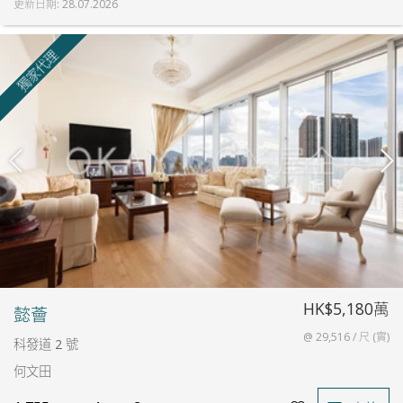
更新日期
:
28.07.2026
獨家代理
HK$5,180萬
懿薈
@ 29,516 / 尺 (實)
科發道 2 號
何文田