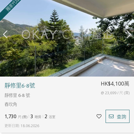
獨家代理
HK$4,100萬
靜修里6-8號
@ 23,699 / 尺 (實)
靜修里 6-8 號
舂坎角
1,730
3
2
查詢
尺
(
實
)
睡房
浴室
更新日期
:
18.06.2026