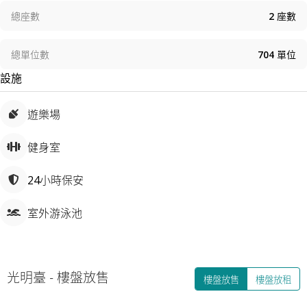
總座數
2
座數
總單位數
704
單位
設施
遊樂場
健身室
24小時保安
室外游泳池
光明臺
-
樓盤放售
樓盤放售
樓盤放租