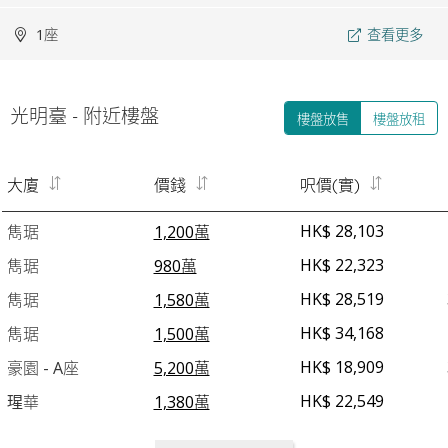
1座
查看更多
光明臺 - 附近樓盤
樓盤放售
樓盤放租
大廈
價錢
呎價(實)
HK$ 28,103
雋琚
1,200萬
HK$ 22,323
雋琚
980萬
HK$ 28,519
雋琚
1,580萬
HK$ 34,168
雋琚
1,500萬
HK$ 18,909
豪園 - A座
5,200萬
HK$ 22,549
瑆華
1,380萬