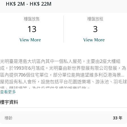
HK$ 2M - HK$ 22M
樓盤放售
樓盤放租
13
3
View More
View More
光明臺是港島大坑區內其中一個私人屋苑，主要由2座大樓組
成，於1993年6月落成。光明臺由新世界發展有限公司發展，為
區內提供706個住宅單位，部分單位能夠遠望維多利亞港海景。
屋苑設有私人會所，設施包括平台花園遊樂場、游泳池、羽毛球
場、壁球場等，為住戶提供各樣的娛樂設施。
查看更多
樓宇資料
樓齡
33
年