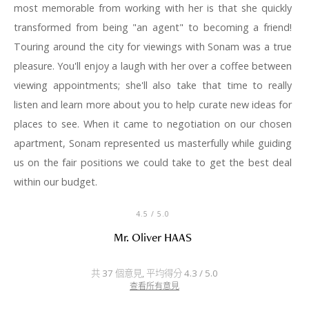
most memorable from working with her is that she quickly
transformed from being "an agent" to becoming a friend!
Touring around the city for viewings with Sonam was a true
pleasure. You'll enjoy a laugh with her over a coffee between
viewing appointments; she'll also take that time to really
listen and learn more about you to help curate new ideas for
places to see. When it came to negotiation on our chosen
apartment, Sonam represented us masterfully while guiding
us on the fair positions we could take to get the best deal
within our budget.
4.5
/ 5.0
Mr. Oliver HAAS
共 37 個意見, 平均得分 4.3 / 5.0
查看所有意見