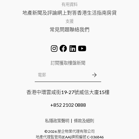
有用資料
地產新聞及評論
網上對答
香港生活指南
房貸
支援
常見問題
聯絡我們
訂閱獲取樓盤新聞
香港中環雲咸街19-27號威信大廈15樓
+852 2102 0888
私隱政策聲明
條款及細則
©
2026
屋企物業代理有限公司
地產代理監管局(EAA)牌照編號
C-036846