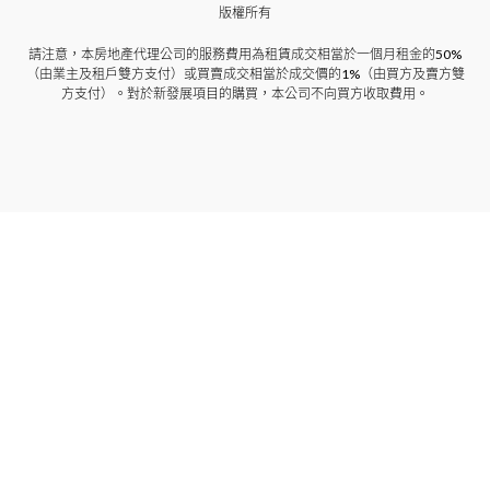
版權所有
請注意，本房地產代理公司的服務費用為租賃成交相當於一個月租金的50%
（由業主及租戶雙方支付）或買賣成交相當於成交價的1%（由買方及賣方雙
方支付）。對於新發展項目的購買，本公司不向買方收取費用。