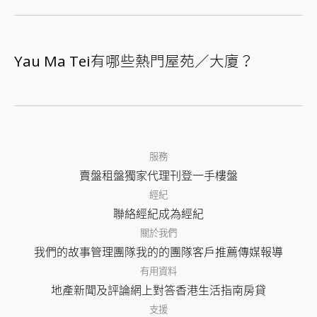
Yau Ma Tei有哪些熱門屋苑／大廈？
服務
賣盤
租盤
獨家代理
刊登
一手樓盤
經紀
聯絡經紀
成為經紀
關於我們
我們的故事
管理團隊
我的的團隊
客戶推薦
傳媒報導
有用資料
地產新聞及評論
網上對答
香港生活指南
房貸
支援