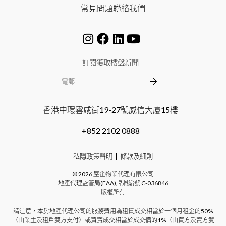
常見問題
聯絡我們
訂閱獲取樓盤新聞
香港中環雲咸街19-27號威信大廈15樓
+852 2102 0888
私隱政策聲明
條款及細則
©
2026
屋企物業代理有限公司
地產代理監管局(EAA)牌照編號
C-036846
版權所有
請注意，本房地產代理公司的服務費用為租賃成交相當於一個月租金的50%
（由業主及租戶雙方支付）或買賣成交相當於成交價的1%（由買方及賣方雙