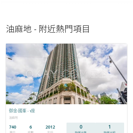
油麻地 - 附近熱門項目
御金·國峯 - 1座
油麻地
0
1
740
6
2012
單位
座數
年份
物業出售
物業出租