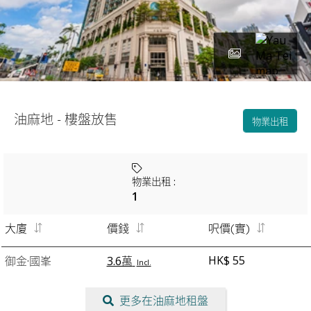
油麻地 - 樓盤放售
物業出租
物業出租
:
1
大廈
價錢
呎價(實)
HK$ 55
御金·國峯
3.6萬
Incl.
更多在油麻地租盤