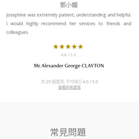
鄧小媚
Josephine was extremely patient, understanding and helpful.
I would highly recommend her services to friends and
colleagues.
4.8
/ 5.0
Mr. Alexander George CLAYTON
共 25 個意見, 平均得分 4.5 / 5.0
查看所有意見
常見問題