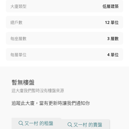
大廈類型
低層建築
總戶數
12
單位
每座層數
3
層數
每層單位
4
單位
暫無樓盤
這大廈我們暫時沒有樓盤來源
追蹤此大廈，當有更新時讓我們通知你
又一村 的租盤
又一村 的賣盤