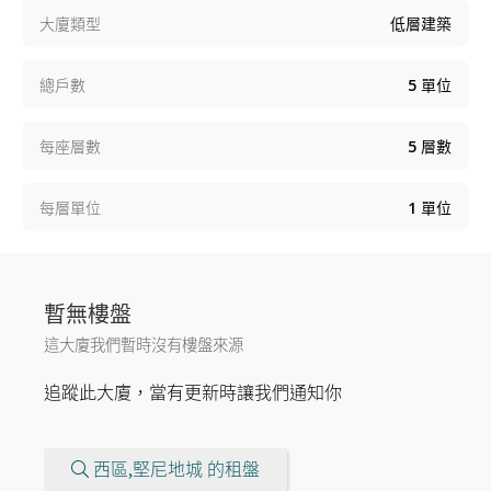
大廈類型
低層建築
總戶數
5
單位
每座層數
5
層數
每層單位
1
單位
暫無樓盤
這大廈我們暫時沒有樓盤來源
追蹤此大廈，當有更新時讓我們通知你
西區,堅尼地城 的租盤