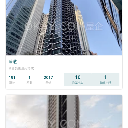
瑧璈
西區 (包括堅尼地城)
10
1
191
1
2017
單位
座數
年份
物業出售
物業出租