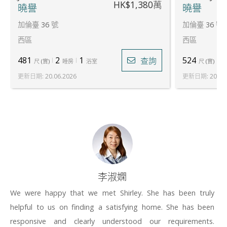
HK$1,380萬
曉譽
曉譽
加倫臺 36 號
加倫臺 36 號
西區
西區
481
2
1
524
2
查詢
尺
(
實
)
睡房
浴室
尺
(
實
)
更新日期
:
20.06.2026
更新日期
:
20.06
李淑嫻
We were happy that we met Shirley. She has been truly
helpful to us on finding a satisfying home. She has been
responsive and clearly understood our requirements.