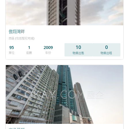
傲翔灣畔
西區 (包括堅尼地城)
10
0
95
1
2009
單位
座數
年份
物業出售
物業出租