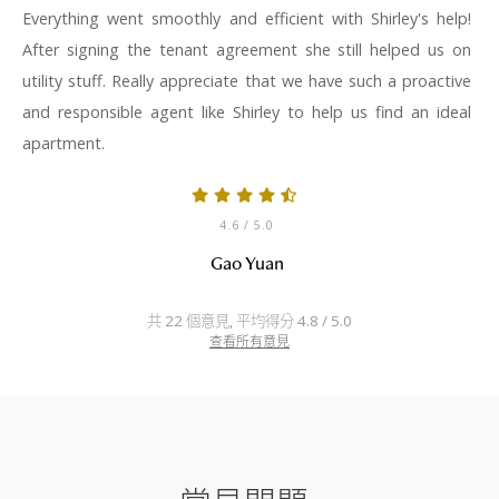
Everything went smoothly and efficient with Shirley's help!
After signing the tenant agreement she still helped us on
utility stuff. Really appreciate that we have such a proactive
and responsible agent like Shirley to help us find an ideal
apartment.
4.6
/ 5.0
Gao Yuan
共 22 個意見, 平均得分 4.8 / 5.0
查看所有意見