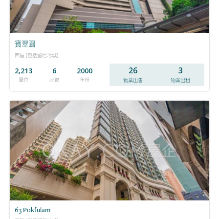
寶翠園
西區 (包括堅尼地城)
26
3
2,213
6
2000
單位
座數
年份
物業出售
物業出租
63 Pokfulam