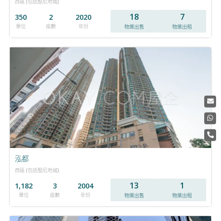
西區 (包括堅尼地城)
18
7
350
2
2020
單位
座數
年份
物業出售
物業出租
泓都
西區 (包括堅尼地城)
13
1
1,182
3
2004
單位
座數
年份
物業出售
物業出租