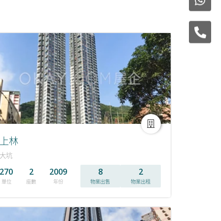
上林
大坑
270
2
2009
8
2
單位
座數
年份
物業出售
物業出租