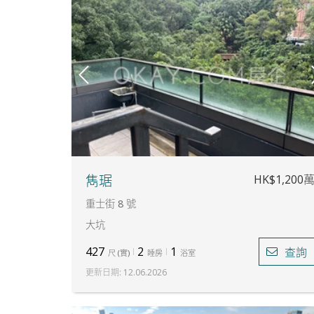
HK$1,200
雋琚
重士街 8 號
大坑
427
2
1
查詢
尺
(
實
)
睡房
浴室
更新日期
:
12.06.2026