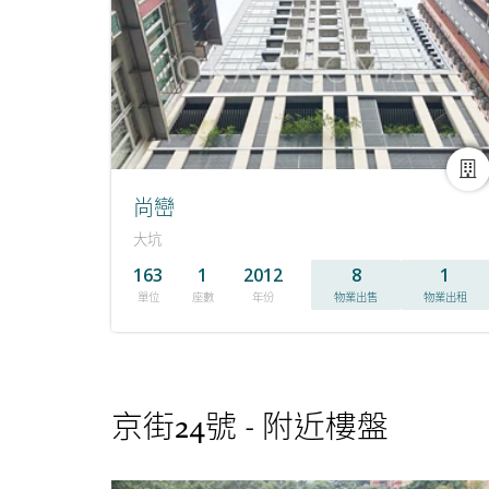
尚巒
大坑
163
1
2012
8
1
單位
座數
年份
物業出售
物業出租
京街24號 - 附近樓盤