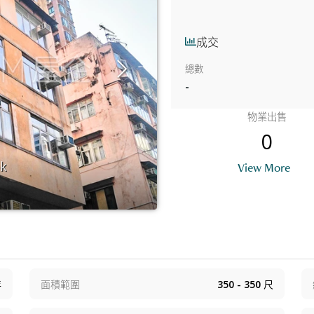
成交
總數
-
物業出售
0
ok
Building O
View More
年
面積範圍
350 - 350
尺