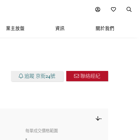
圖表
附近熱門項目
業主放盤
資訊
關於我們
追蹤 京街24號
聯絡經紀
-
每單成交價格範圍
-