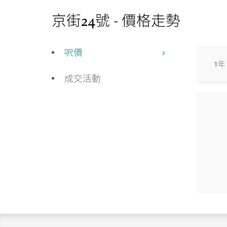
京街24號 - 價格走勢
呎價
1年
成交活動