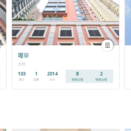
瑆華
大坑
103
1
2014
8
2
單位
座數
年份
物業出售
物業出租