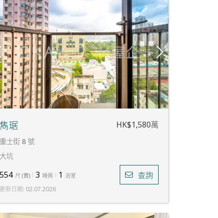
HK$1,580萬
雋琚
重士街 8 號
大坑
554
3
1
查詢
尺
(
實
)
睡房
浴室
更新日期
:
02.07.2026