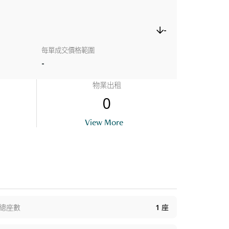
-
每單成交價格範圍
-
物業出租
0
utlook - King Street Side
View More
總座數
1
座