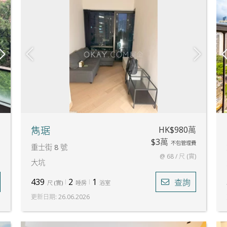
萬
HK$980萬
雋琚
$3萬
不包管理費
重士街 8 號
@ 68 / 尺 (實)
大坑
439
2
1
查詢
尺
(
實
)
睡房
浴室
更新日期
:
26.06.2026