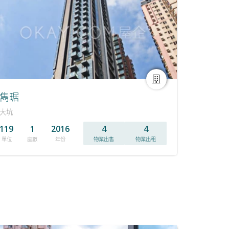
雋琚
大坑
119
1
2016
4
4
單位
座數
年份
物業出售
物業出租