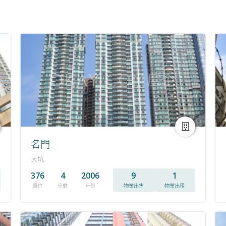
名門
大坑
376
4
2006
9
1
單位
座數
年份
物業出售
物業出租