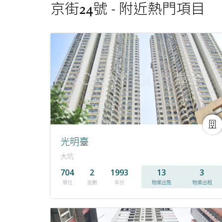
京街24號 - 附近熱門項目
光明臺
大坑
704
2
1993
13
3
單位
座數
年份
物業出售
物業出租