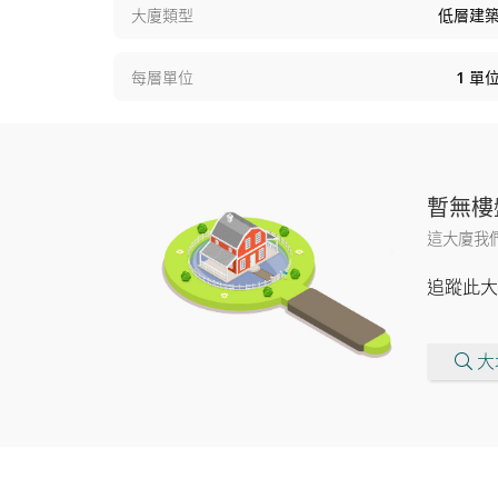
大廈類型
低層建
每層單位
1
單
暫無樓
這大廈我
追蹤此大
大