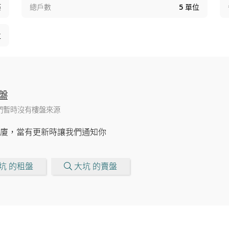
築
總戶數
5
單位
位
盤
們暫時沒有樓盤來源
廈，當有更新時讓我們通知你
坑 的租盤
大坑 的賣盤