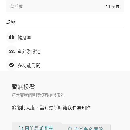
總戶數
11
單位
設施
健身室
室外游泳池
多功能房間
暫無樓盤
這大廈我們暫時沒有樓盤來源
追蹤此大廈，當有更新時讓我們通知你
南丫島 的租盤
南丫島 的賣盤