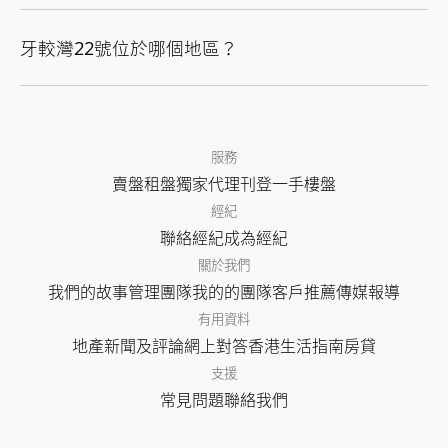
牙較灣22號位於哪個地區？
服務
賣盤
租盤
獨家代理
刊登
一手樓盤
經紀
聯絡經紀
成為經紀
關於我們
我們的故事
管理團隊
我的的團隊
客戶推薦
傳媒報導
有用資料
地產新聞及評論
網上對答
香港生活指南
房貸
支援
常見問題
聯絡我們