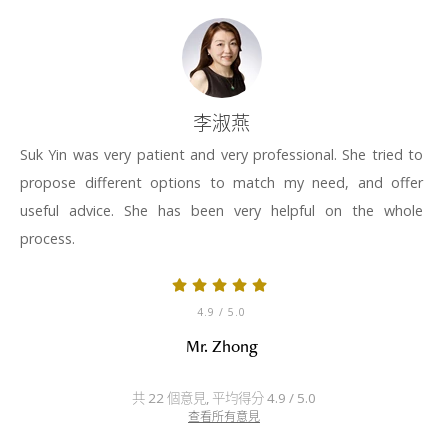
李淑燕
Suk Yin was very patient and very professional. She tried to
propose different options to match my need, and offer
useful advice. She has been very helpful on the whole
process.
4.9
/ 5.0
Mr. Zhong
共 22 個意見, 平均得分 4.9 / 5.0
查看所有意見