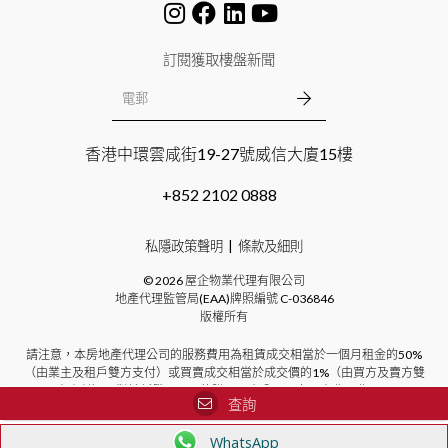
訂閱獲取樓盤新聞
香港中環雲咸街19-27號威信大廈15樓
+852 2102 0888
私隱政策聲明
條款及細則
©
2026
屋企物業代理有限公司
地產代理監管局(EAA)牌照編號
C-036846
版權所有
請注意，本房地產代理公司的服務費用為租賃成交相當於一個月租金的50%
（由業主及租戶雙方支付）或買賣成交相當於成交價的1%（由買方及賣方雙
方支付）。對於新發展項目的購買，本公司不向買方收取費用。
查詢
WhatsApp