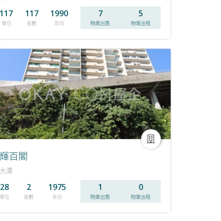
117
117
1990
7
5
單位
座數
年份
物業出售
物業出租
輝百閣
大潭
28
2
1975
1
0
單位
座數
年份
物業出售
物業出租