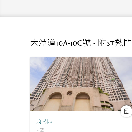
大潭道10A-10C號 - 附近熱
浪琴園
大潭