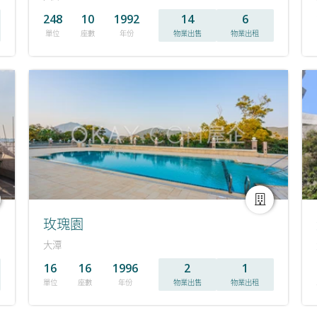
248
10
1992
14
6
單位
座數
年份
物業出售
物業出租
玫瑰園
大潭
16
16
1996
2
1
單位
座數
年份
物業出售
物業出租