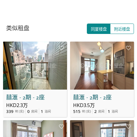
类似租盘
同厦楼盘
附近楼盘
囍滙 - 2期 - 2座
囍滙 - 2期 - 2座
HKD2.3万
HKD3.5万
339
0
1
515
2
1
呎
(
实
)
房间
浴间
呎
(
实
)
房间
浴间