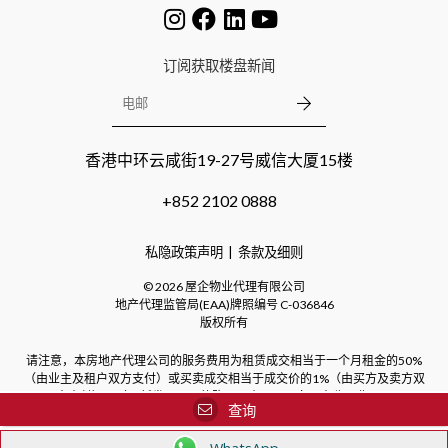
订阅获取楼盘新闻
香港中环云咸街19-27号威信大厦15楼
+852 2102 0888
私隐政策声明
条款及细则
©
2026
屋企物业代理有限公司
地产代理监管局(EAA)牌照编号
C-036846
版权所有
请注意，本房地产代理公司的服务费用为租赁成交相当于一个月租金的50%
（由业主及租户双方支付）或买卖成交相当于成交价的1%（由买方及卖方双
方支付）。对于新发展项目的购买，本公司不向买方收取费用。
查询