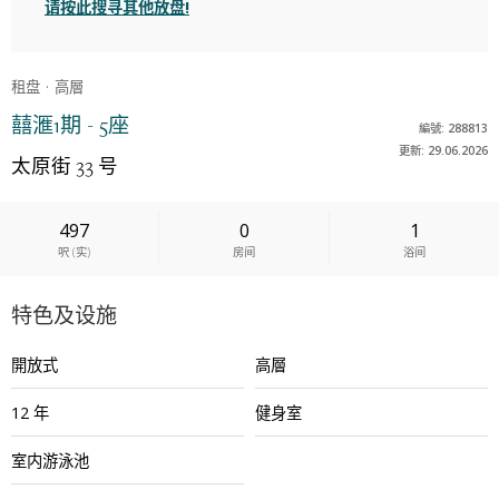
请按此搜寻其他放盘!
租盘
高層
囍滙1期 - 5座
編號: 288813
更新: 29.06.2026
太原街 33 号
497
0
1
呎
(
实
)
房间
浴间
特色及设施
開放式
高層
12 年
健身室
室内游泳池