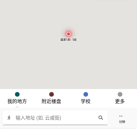
囍滙1期 - 5座
我的地方
附近楼盘
学校
更多
--
分钟