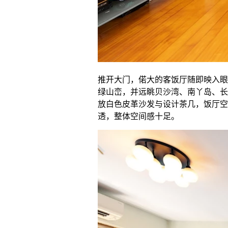
推开大门，偌大的客饭厅随即映入眼
绿山峦，并远眺贝沙湾、南丫岛、长
放白色皮革沙发与设计茶几，饭厅空
透，整体空间感十足。