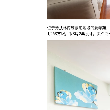
位于薄扶林传统豪宅地段的爱琴苑，
1,268方呎，采3房2套设计，卖