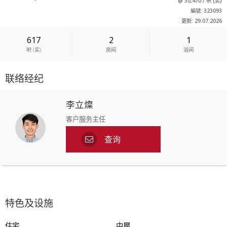
@
30,470
/
呎
(
实
)
編號: 323093
更新: 29.07.2026
617
2
1
呎
(
实
)
房间
浴间
联络经纪
李立燦
客户服务主任
查询
特色及设施
住宅
中層