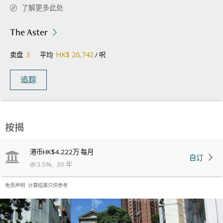
了解更多此处
The Aster
3
HK$ 26,742
卖盘
平均
/ 呎
追踪
按揭
港币
HK$4.222万
每月
自订
@
3.5
%
,
30
年
免责声明: 计算结果只供参考