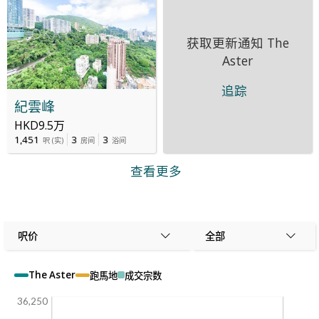
获取更新通知
The
Aster
追踪
紀雲峰
HKD9.5万
1,451
3
3
呎
(
实
)
房间
浴间
查看更多
呎价
全部
The Aster
跑馬地
成交宗数
36,250