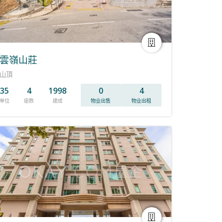
雲嶺山莊
山頂
35
4
1998
0
4
单位
座数
建成
物业出售
物业出租