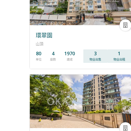
環翠園
山頂
80
4
1970
3
1
单位
座数
建成
物业出售
物业出租