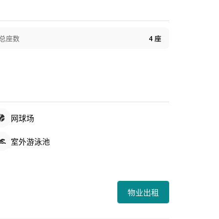
总座数
4
座
网球场
室外游泳池
物业出租