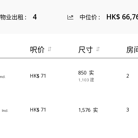
4
HK$ 66,7
物业出租
:
中位价
:
呎价
尺寸
房
850
实
HK$ 71
2
Incl.
1,103
建
HK$ 71
3
万
1,576
实
Incl.