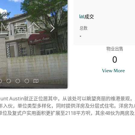
成交
总数
-
物业出售
0
B
View More
ount Austin就正正位居其中，从该处可以眺望亮丽的维港
2年入伙，单位类型多样化，同时提供洋房及分层式住宅。洋房为八
位及复式户实用面积更扩展至2118平方呎，其余48伙为两房及