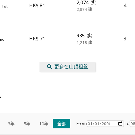
2,074
实
HK$ 81
4
万
Incl.
2,874
建
935
实
HK$ 71
3
Incl.
1,218
建
更多在山顶租盤
势
From
To
3年
5年
10年
全部