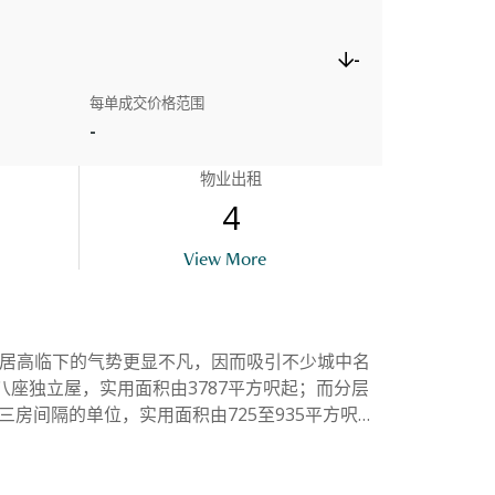
-
每单成交价格范围
-
物业出租
4
uilding Outlook
View More
景观，居高临下的气势更显不凡，因而吸引不少城中名
座独立屋，实用面积由3787平方呎起；而分层
三房间隔的单位，实用面积由725至935平方呎不