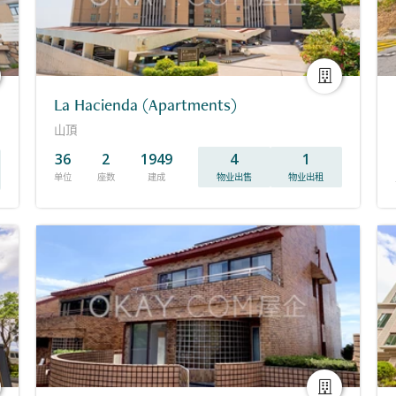
La Hacienda (Apartments)
山頂
36
2
1949
4
1
单位
座数
建成
物业出售
物业出租