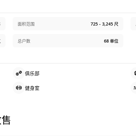
年
面积范围
725 - 3,245
尺
筑
总户数
68
单位
俱乐部
健身室
盘放售