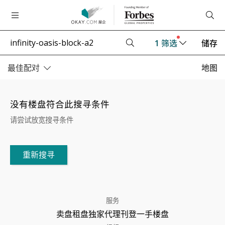
1
筛选
储存
最佳配对
地图
没有楼盘符合此搜寻条件
请尝试放宽搜寻条件
重新搜寻
服务
卖盘
租盘
独家代理
刊登
一手楼盘