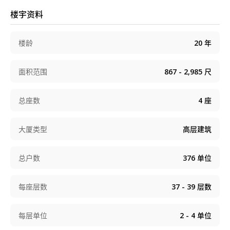
座全部单位均向西北，远眺维港远海景；而第3及5座单位
坐向则或西北以望城市景致为主，或向东南尽享翠绿山
楼宇资料
景。会所「名门聚」面积广达46,000平方呎，设施齐备，
提供户外泳池、健身室、宴会厅及儿童游戏室等。基座P5
楼龄
20
年
楼-P15楼亦设车位376个，为驾车住户提供配套。
面积范围
867 - 2,985
尺
总座数
4
座
大厦类型
高层建筑
总户数
376
单位
每座层数
37 - 39
层数
每层单位
2 - 4
单位