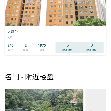
大坑台
大坑
6
0
240
2
1975
单位
座数
建成
物业出售
物业出租
名门 - 附近楼盘