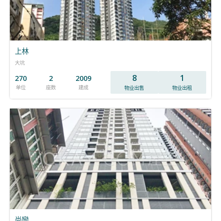
上林
大坑
8
1
270
2
2009
单位
座数
建成
物业出售
物业出租
尚巒