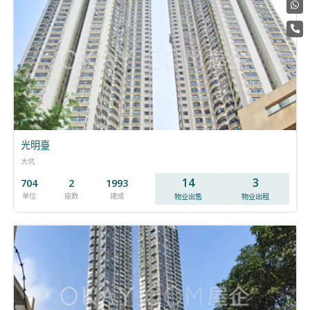
光明臺
大坑
14
3
704
2
1993
单位
座数
建成
物业出售
物业出租