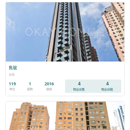
雋琚
大坑
4
4
119
1
2016
单位
座数
建成
物业出售
物业出租