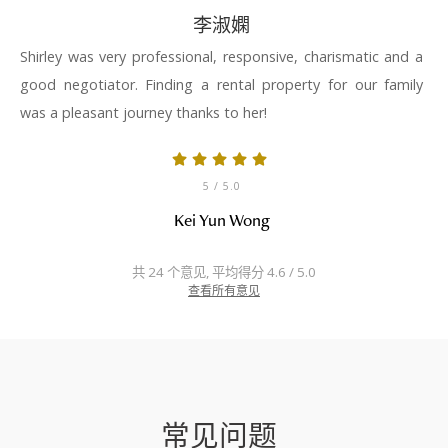
李淑嫻
Shirley was very professional, responsive, charismatic and a
good negotiator. Finding a rental property for our family
was a pleasant journey thanks to her!
5
/ 5.0
Kei Yun Wong
共 24 个意见, 平均得分 4.6 / 5.0
查看所有意见
常见问题