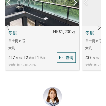
HK$1,200万
雋琚
雋琚
重士街 8 号
重士街 8 号
大坑
大坑
427
2
1
439
2
查询
尺
(
实
)
房间
浴间
尺
(
实
)
更新日期
:
12.06.2026
更新日期
:
26.06