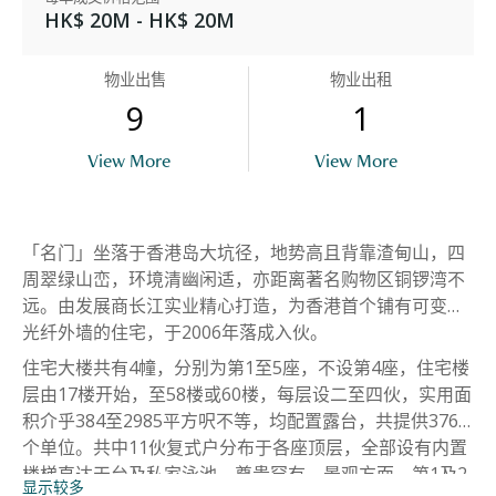
HK$ 20M - HK$ 20M
物业出售
物业出租
9
1
View More
View More
「名门」坐落于香港岛大坑径，地势高且背靠渣甸山，四
周翠绿山峦，环境清幽闲适，亦距离著名购物区铜锣湾不
远。由发展商长江实业精心打造，为香港首个铺有可变色
光纤外墙的住宅，于2006年落成入伙。
住宅大楼共有4幢，分别为第1至5座，不设第4座，住宅楼
层由17楼开始，至58楼或60楼，每层设二至四伙，实用面
积介乎384至2985平方呎不等，均配置露台，共提供376
个单位。共中11伙复式户分布于各座顶层，全部设有内置
楼梯直达天台及私家泳池，尊贵罕有。景观方面，第1及2
显示较多