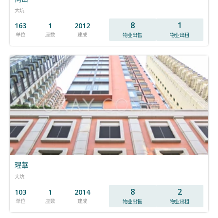
大坑
8
1
163
1
2012
单位
座数
建成
物业出售
物业出租
瑆華
大坑
8
2
103
1
2014
单位
座数
建成
物业出售
物业出租